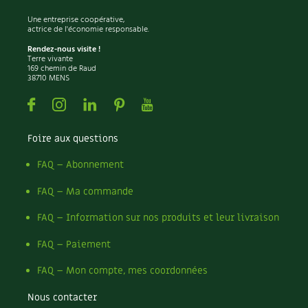
Les plantes et leurs vertus
Une entreprise coopérative,
actrice de l'économie responsable.
Soins et cosmétiques au naturel
Rendez-nous visite !
Terre vivante
Société et alternatives
169 chemin de Raud
38710 MENS
Vivre l’écologie
Facebook
Instagram
Linkedin
Pinterest
Youtube
Protéger la nature
Foire aux questions
Autonomie
FAQ – Abonnement
FAQ – Ma commande
Enfants
FAQ – Information sur nos produits et leur livraison
Actions pour la planète
FAQ – Paiement
Les 4 saisons
FAQ – Mon compte, mes coordonnées
Archives
Nous contacter