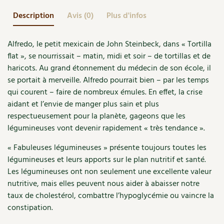
Accès
Bricolages au jardin
Les chroniques de Marie
Description
Avis (0)
Plus d'infos
Cuisine saine
Le magazine
Les 4 saisons
Séjourner en Trièves
Outils et ustensiles du jardin
Forums
Alfredo, le petit mexicain de John Steinbeck, dans « Tortilla
Manger bio
Stages
Nous contacter
Biodiversité
Jardin bio
flat », se nourrissait – matin, midi et soir – de tortillas et de
Cures, régimes
haricots. Au grand étonnement du médecin de son école, il
Cartes cadeau
Ravageurs et maladies au jardin
Habitat écologique
se portait à merveille. Alfredo pourrait bien – par les temps
Dessert, Boulangerie
qui courent – faire de nombreux émules. En effet, la crise
Petit élevage
Cuisine saine
aidant et l’envie de manger plus sain et plus
Techniques, conservation, organisation
respectueusement pour la planète, gageons que les
Cuisine saine
Soins naturels
légumineuses vont devenir rapidement « très tendance ».
Agenda, calendrier
Alimentation et nutrition
Société et alternatives
« Fabuleuses légumineuses » présente toujours toutes les
légumineuses et leurs apports sur le plan nutritif et santé.
NOUVEAUTÉS
Recettes de printemps
Les 4 saisons
& vous
Les légumineuses ont non seulement une excellente valeur
nutritive, mais elles peuvent nous aider à abaisser notre
Feuilleter le catalogue
Recettes par type de plat
Questions à la rédaction
taux de cholestérol, combattre l’hypoglycémie ou vaincre la
constipation.
Recettes sans gluten
Entre abonné·es