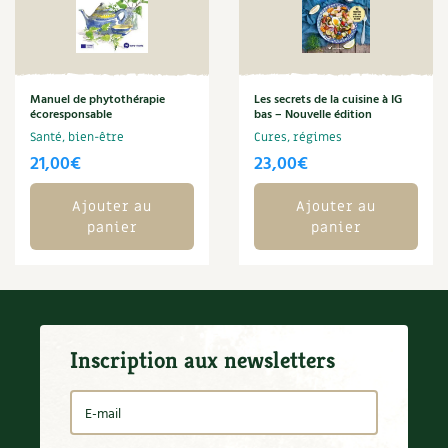
BD : La folle histoire des plantes
Manuel de phytothérapie
Les secrets de la cuisine à IG
écoresponsable
bas – Nouvelle édition
Santé, bien-être
Cures, régimes
21,00
€
23,00
€
Ajouter au
Ajouter au
panier
panier
Inscription aux newsletters