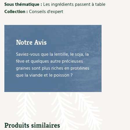
Les plantes et leurs vertus
Sous thématique :
Les ingrédients passent à table
Collection :
Conseils d'expert
Soins et cosmétiques au naturel
Société et alternatives
Notre Avis
Vivre l’écologie
Saviez-vous que la lentille, le soja, la
Protéger la nature
fève et quelques autre précieuses
graines sont plus riches en protéines
Autonomie
que la viande et le poisson ?
Enfants
Actions pour la planète
Les 4 saisons
Produits similaires
Archives