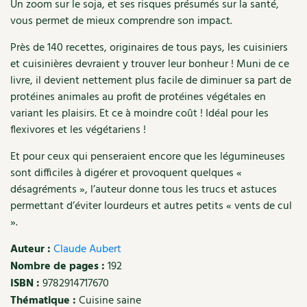
Un zoom sur le soja, et ses risques présumés sur la santé,
vous permet de mieux comprendre son impact.
Recettes végétariennes et vegan
Trucs & astuces
Près de 140 recettes, originaires de tous pays, les cuisiniers
Habitat écologique
Expés
et cuisinières devraient y trouver leur bonheur ! Muni de ce
livre, il devient nettement plus facile de diminuer sa part de
Conception et gros oeuvre
Trocs & petites annonces
protéines animales au profit de protéines végétales en
variant les plaisirs. Et ce à moindre coût ! Idéal pour les
Matériaux écologiques
Appels à témoignage
flexivores et les végétariens !
Énergie
Bonnes adresses
Et pour ceux qui penseraient encore que les légumineuses
sont difficiles à digérer et provoquent quelques «
Gestion de l’eau
Liste des pépiniéristes
désagréments », l’auteur donne tous les trucs et astuces
permettant d’éviter lourdeurs et autres petits « vents de cul
Entretien de la maison
Mieux consommer
».
Décoration et petit bricolage
Auteur :
Claude Aubert
Nombre de pages :
192
Santé et bien-être
ISBN :
9782914717670
Thématique :
Cuisine saine