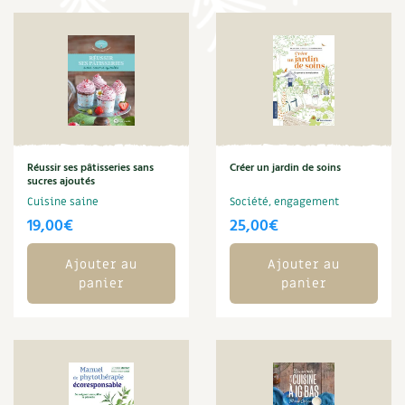
Carnets de saison
Compléments
Dossier
4 saisons
Actualités
Réussir ses pâtisseries sans
Créer un jardin de soins
sucres ajoutés
Vidéos et podcasts
Cuisine saine
Société, engagement
19,00
€
25,00
€
Conseils vidéo des
4 saisons
Ajouter au
Ajouter au
Secrets d’abonné
panier
panier
Tous au jardin ! avec Pascal
La vie secrète du jardin