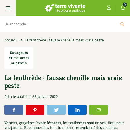
0
Livres
Accueil
La tenthrède : fausse chenille mais vraie peste
Permaculture, Jardin bio
Ravageurs
Les 4 saisons
et maladies
au jardin
Potager
S’abonner
Boutique
La tenthrède : fausse chenille mais vraie
Techniques de jardinage
Se réabonner
Graines, semences
Cartes cadeau
peste
s
Don pour soutenir Terre vivante
Verger, arbres
Offrir un abonnement
Potagères
Centre Terre vivante
Article publié le
28 janvier 2020
+
AJOUTE
5,00
€
TER
Petit élevage
Les numéros
Aromatiques
Découvrir le Centre
Infos & conseils
Aménagement jardin
4 saisons
Voraces, grégaires, hyper fécondes, les tenthrèdes sont un vrai ﬂéau pour
Florales
Visiter en famille, entre amis
Jardin bio
Parole libre
vos jardins. Et comme elles font tout pour ressembler à des chenilles,