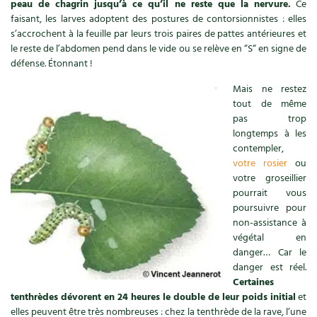
Accès
peau de chagrin jusqu’à ce qu’il ne reste que la nervure.
Ce
Bricolages au jardin
Les chroniques de Marie
faisant, les larves adoptent des postures de contorsionnistes : elles
Cuisine saine
Le magazine
Les 4 saisons
s’accrochent à la feuille par leurs trois paires de pattes antérieures et
Séjourner en Trièves
Outils et ustensiles du jardin
Forums
le reste de l’abdomen pend dans le vide ou se relève en “S“ en signe de
Manger bio
défense. Étonnant !
Stages
Nous contacter
Biodiversité
Jardin bio
Mais ne restez
Cures, régimes
Cartes cadeau
tout de même
Ravageurs et maladies au jardin
Habitat écologique
pas trop
Dessert, Boulangerie
longtemps à les
Petit élevage
Cuisine saine
contempler,
Techniques, conservation, organisation
votre rosier
ou
Cuisine saine
Soins naturels
votre groseillier
pourrait vous
Agenda, calendrier
Alimentation et nutrition
Société et alternatives
poursuivre pour
non-assistance à
NOUVEAUTÉS
végétal en
Recettes de printemps
Les 4 saisons
& vous
danger… Car le
Feuilleter le catalogue
danger est réel.
Recettes par type de plat
Questions à la rédaction
Certaines
tenthrèdes dévorent en 24 heures le double de leur poids initial
et
Recettes sans gluten
Entre abonné·es
elles peuvent être très nombreuses : chez la tenthrède de la rave, l’une