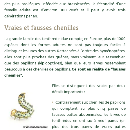
des plus prolifiques, inféodée aux brassicacées, la fécondité d’une
Recettes végétariennes et vegan
Trucs & astuces
femelle adulte est d’environ 300 œufs et il peut y avoir trois
générations par an.
Habitat écologique
Expés
Vraies et fausses chenilles
Conception et gros oeuvre
Trocs & petites annonces
La grande famille des tenthredinidae compte, en Europe, plus de 1000
espèces dont les formes adultes ne sont pas toujours faciles à
Matériaux écologiques
Appels à témoignage
distinguer les unes des autres. Rattachées à l’ordre des hyménoptères,
elles sont plus proches des guêpes, sans vraiment leur ressembler,
que des papillons (lépidoptères), bien que leurs larves ressemblent
Énergie
Bonnes adresses
beaucoup à des chenilles de papillons.
Ce sont en réalité de “fausses
chenilles”.
Gestion de l’eau
Liste des pépiniéristes
Elles se distinguent des vraies par deux
Entretien de la maison
Mieux consommer
détails importants :
Contrairement aux chenilles de papillons
Décoration et petit bricolage
qui comptent au plus cinq paires de
fausses pattes abdominales, les larves de
Santé et bien-être
tenthrèdes en ont six à neuf paires (en
plus des trois paires de vraies pattes