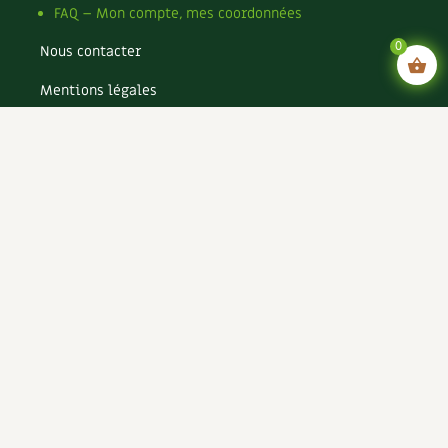
FAQ – Mon compte, mes coordonnées
0
Nous contacter
Mentions légales
Conditions générales de vente
Conditions générales d’utilisation CGU
Politique de confidentialité du site
Politique de cookies du site
Rejoignez-nous !
Espace annonceurs