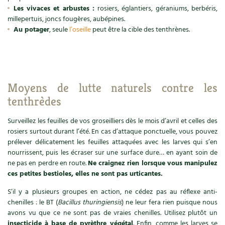
Les vivaces et arbustes :
rosiers, églantiers, géraniums, berbéris,
Carnets de saison
millepertuis, joncs fougères, aubépines.
Au potager
, seule
l’oseille
peut être la cible des tenthrènes.
Compléments
Dossier
4 saisons
Actualités
Moyens de lutte naturels contre les
tenthrèdes
Vidéos et podcasts
Surveillez les feuilles de vos groseilliers dès le mois d’avril et celles des
rosiers surtout durant l’été. En cas d’attaque ponctuelle, vous pouvez
Conseils vidéo des
4 saisons
prélever délicatement les feuilles attaquées avec les larves qui s’en
nourrissent, puis les écraser sur une surface dure… en ayant soin de
Secrets d’abonné
ne pas en perdre en route.
Ne craignez rien lorsque vous manipulez
ces petites bestioles, elles ne sont pas urticantes.
Tous au jardin ! avec Pascal
S’il y a plusieurs groupes en action, ne cédez pas au réflexe anti-
chenilles : le BT (
Bacillus thuringiensis
) ne leur fera rien puisque nous
La vie secrète du jardin
avons vu que ce ne sont pas de vraies chenilles. Utilisez plutôt un
insecticide à base de pyrèthre végétal
. Enfin, comme les larves se