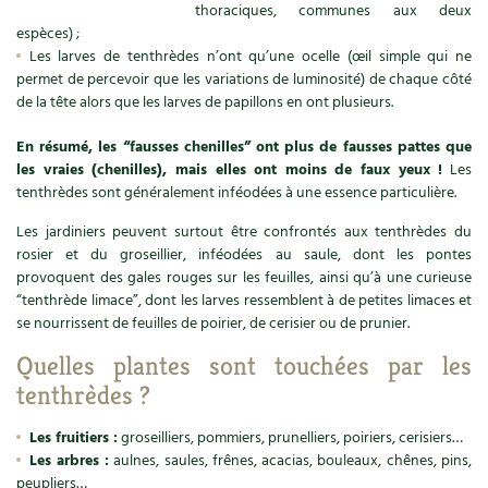
Les plantes et leurs vertus
thoraciques, communes aux deux
espèces) ;
Les larves de tenthrèdes n’ont qu’une ocelle (œil simple qui ne
Soins et cosmétiques au naturel
permet de percevoir que les variations de luminosité) de chaque côté
de la tête alors que les larves de papillons en ont plusieurs.
Société et alternatives
En résumé, les “fausses chenilles” ont plus de fausses pattes que
Vivre l’écologie
les vraies (chenilles), mais elles ont moins de faux yeux !
Les
tenthrèdes sont généralement inféodées à une essence particulière.
Protéger la nature
Les jardiniers peuvent surtout être confrontés aux tenthrèdes du
rosier et du groseillier, inféodées au saule, dont les pontes
Autonomie
provoquent des gales rouges sur les feuilles, ainsi qu’à une curieuse
“tenthrède limace”, dont les larves ressemblent à de petites limaces et
Enfants
se nourrissent de feuilles de poirier, de cerisier ou de prunier.
Quelles plantes sont touchées par les
Actions pour la planète
tenthrèdes ?
Les 4 saisons
Les fruitiers :
groseilliers, pommiers, prunelliers, poiriers, cerisiers…
Les arbres :
aulnes, saules, frênes, acacias, bouleaux, chênes, pins,
Archives
peupliers…