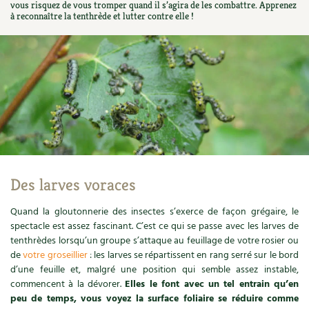
vous risquez de vous tromper quand il s’agira de les combattre. Apprenez
Ornement
Hors-séries
Médicinales
à reconnaître la tenthrède et lutter contre elle !
Programme 2026 du Centre Terre vivante
Calendrier des travaux du jardin
La tribune
Biodiversité
Archives
Originales
Avec les enfants
Carte climatique
Édito des
4 saisons
Autonomie, bricolage
Soutenez Les 4 Saisons
Kits de jardinage
Venir en groupe
Calendrier lunaire
Manifeste pour la planète
Santé, bien-être
Outils de jardin
Scolaires
Potager
Champs d’action – le podcast
Médecine douce
Accessoires de jardin
Séminaires, entreprises, associations, collectivités…
Verger
Table ronde jardinière
Cosmétique bio, soins
Jeux
Des larves voraces
Les espaces de formation
Permaculture et syntropie
En direct !
Maison écologique
DVD
Quand la gloutonnerie des insectes s’exerce de façon grégaire, le
Dormir à Terre vivante
Cultiver sous serre
Débat d’experts
spectacle est assez fascinant. C’est ce qui se passe avec les larves de
Enfants
tenthrèdes lorsqu’un groupe s’attaque au feuillage de votre rosier ou
Nos productions
Infos pratiques
Jardiner en ville
Nouvelles sur le jardin et l’écologie
de
votre groseillier
: les larves se répartissent en rang serré sur le bord
d’une feuille et, malgré une position qui semble assez instable,
DIY, autonomie
Agenda, calendrier
Horaires, tarifs, restauration
Ornement et aménagement du jardin
commencent à la dévorer.
Elles le font avec un tel entrain qu’en
Prenez-en de la graine !
peu de temps, vous voyez la surface foliaire se réduire comme
Société, engagement
Livres