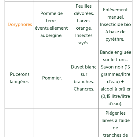
BD : La folle histoire des plantes
Feuilles
Enlèvement
Pomme de
dévorées.
manuel.
terre,
Larves
Doryphores
Insecticide bio
éventuellement
orange.
à base de
aubergine.
Insectes
pyrèthre.
rayés.
Bande engluée
sur le tronc.
Duvet blanc
Savon noir (15
Pucerons
sur
grammes/litre
Pommier.
lanigères
branches.
d’eau) +
Chancres.
alcool à brûler
(0,15 litre/litre
d’eau).
Piéger les
larves à l’aide
de
tranches de