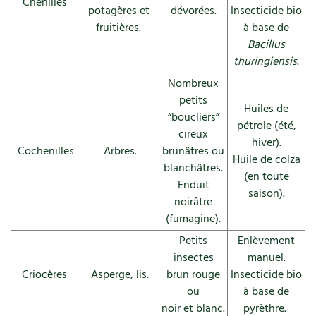
Chenilles
potagères et
dévorées.
Insecticide bio
Carnets de saison
fruitières.
à base de
Bacillus
Compléments
thuringiensis
.
Nombreux
Dossier
4 saisons
petits
Huiles de
“boucliers”
Actualités
pétrole (été,
cireux
hiver).
Cochenilles
Arbres.
brunâtres ou
Vidéos et podcasts
Huile de colza
blanchâtres.
(en toute
Enduit
Conseils vidéo des
4 saisons
saison).
noirâtre
(fumagine).
Secrets d’abonné
Petits
Enlèvement
Tous au jardin ! avec Pascal
insectes
manuel.
Criocères
Asperge, lis.
brun rouge
Insecticide bio
La vie secrète du jardin
ou
à base de
noir et blanc.
pyrèthre.