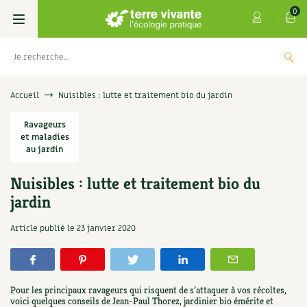
0
Livres
Accueil
Nuisibles : lutte et traitement bio du jardin
Permaculture, Jardin bio
Ravageurs
Les 4 saisons
et maladies
au jardin
Potager
S’abonner
Boutique
Nuisibles : lutte et traitement bio du
Techniques de jardinage
Se réabonner
Graines, semences
Cartes cadeau
jardin
s
Don pour soutenir Terre vivante
Verger, arbres
Offrir un abonnement
Potagères
Centre Terre vivante
Article publié le
23 janvier 2020
+
AJOUTE
5,00
€
TER
Petit élevage
Les numéros
Aromatiques
Découvrir le Centre
Infos & conseils
Aménagement jardin
4 saisons
Pour les principaux ravageurs qui risquent de s’attaquer à vos récoltes,
Florales
Visiter en famille, entre amis
Jardin bio
Parole libre
voici quelques conseils de Jean-Paul Thorez, jardinier bio émérite et