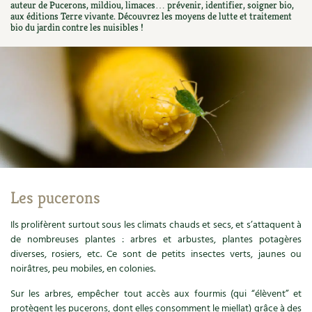
auteur de Pucerons, mildiou, limaces… prévenir, identifier, soigner bio,
Ornement
Hors-séries
Médicinales
aux éditions Terre vivante. Découvrez les moyens de lutte et traitement
Programme 2026 du Centre Terre vivante
Calendrier des travaux du jardin
La tribune
bio du jardin contre les nuisibles !
Biodiversité
Archives
Originales
Avec les enfants
Carte climatique
Édito des
4 saisons
Autonomie, bricolage
Soutenez Les 4 Saisons
Kits de jardinage
Venir en groupe
Calendrier lunaire
Manifeste pour la planète
Santé, bien-être
Outils de jardin
Scolaires
Potager
Champs d’action – le podcast
Médecine douce
Accessoires de jardin
Séminaires, entreprises, associations, collectivités…
Verger
Table ronde jardinière
Cosmétique bio, soins
Jeux
Les espaces de formation
Permaculture et syntropie
En direct !
Les pucerons
Maison écologique
DVD
Dormir à Terre vivante
Cultiver sous serre
Débat d’experts
Ils prolifèrent surtout sous les climats chauds et secs, et s’attaquent à
de nombreuses plantes : arbres et arbustes, plantes potagères
Enfants
Nos productions
Infos pratiques
Jardiner en ville
diverses, rosiers, etc. Ce sont de petits insectes verts, jaunes ou
Nouvelles sur le jardin et l’écologie
noirâtres, peu mobiles, en colonies.
DIY, autonomie
Agenda, calendrier
Horaires, tarifs, restauration
Ornement et aménagement du jardin
Prenez-en de la graine !
Sur les arbres, empêcher tout accès aux fourmis (qui “élèvent” et
Société, engagement
protègent les pucerons, dont elles consomment le miellat) grâce à des
Livres