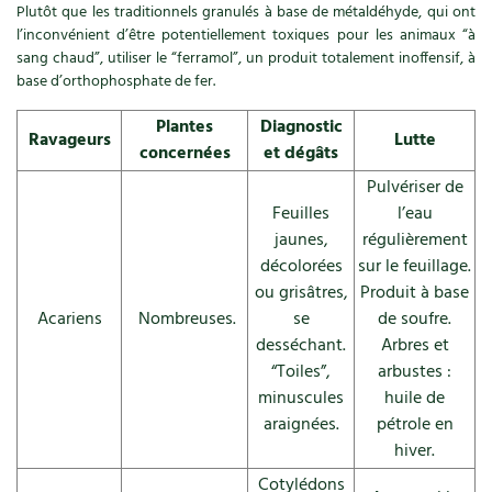
Plutôt que les traditionnels granulés à base de métaldéhyde, qui ont
Recettes végétariennes et vegan
l’inconvénient d’être potentiellement toxiques pour les animaux “à
Trucs & astuces
sang chaud”, utiliser le “ferramol”, un produit totalement inoffensif, à
base d’orthophosphate de fer.
Habitat écologique
Expés
Plantes
Diagnostic
Conception et gros oeuvre
Ravageurs
Lutte
Trocs & petites annonces
concernées
et dégâts
Pulvériser de
Matériaux écologiques
Appels à témoignage
Feuilles
l’eau
jaunes,
régulièrement
Énergie
Bonnes adresses
décolorées
sur le feuillage.
ou grisâtres,
Produit à base
Gestion de l’eau
Liste des pépiniéristes
Acariens
Nombreuses.
se
de soufre.
Entretien de la maison
desséchant.
Arbres et
Mieux consommer
“Toiles”,
arbustes :
Décoration et petit bricolage
minuscules
huile de
araignées.
pétrole en
Santé et bien-être
hiver.
Cotylédons