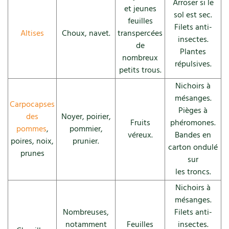
Arroser si le
Les plantes et leurs vertus
et jeunes
sol est sec.
feuilles
Filets anti-
Soins et cosmétiques au naturel
Altises
Choux, navet.
transpercées
insectes.
de
Société et alternatives
Plantes
nombreux
répulsives.
petits trous.
Vivre l’écologie
Nichoirs à
mésanges.
Protéger la nature
Carpocapses
Pièges à
des
Noyer, poirier,
Fruits
phéromones.
Autonomie
pommes
,
pommier,
véreux.
Bandes en
poires, noix,
prunier.
carton ondulé
Enfants
prunes
sur
Actions pour la planète
les troncs.
Nichoirs à
Les 4 saisons
mésanges.
Nombreuses,
Filets anti-
Archives
notamment
Feuilles
insectes.