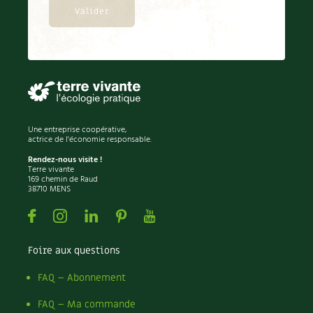
Une entreprise coopérative,
actrice de l'économie responsable.
Rendez-nous visite !
Terre vivante
169 chemin de Raud
38710 MENS
Facebook
Instagram
Linkedin
Pinterest
Youtube
Foire aux questions
FAQ – Abonnement
FAQ – Ma commande