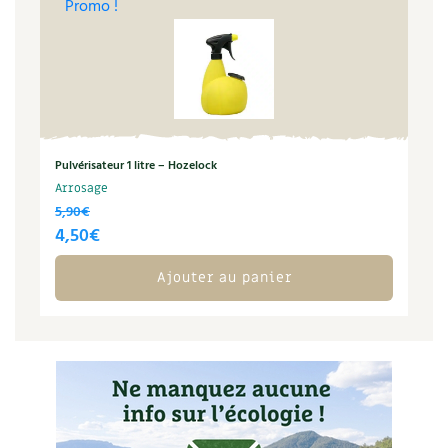
Promo !
Pulvérisateur 1 litre – Hozelock
Arrosage
5,90
€
Le
Le
4,50
€
prix
prix
Ajouter au panier
initial
actuel
était :
est :
5,90€.
4,50€.