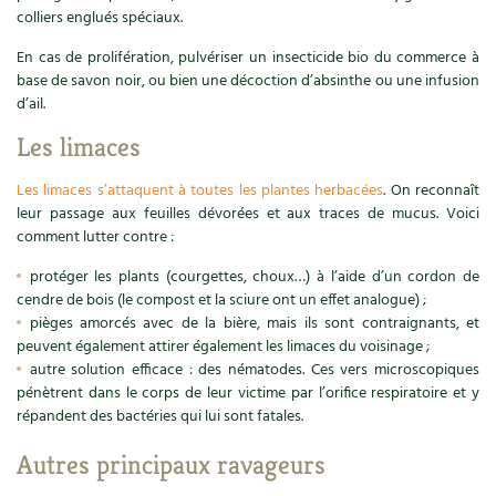
Accès
Bricolages au jardin
Les chroniques de Marie
colliers englués spéciaux.
Cuisine saine
Le magazine
Les 4 saisons
En cas de prolifération, pulvériser un insecticide bio du commerce à
Séjourner en Trièves
Outils et ustensiles du jardin
Forums
base de savon noir, ou bien une décoction d’absinthe ou une infusion
Manger bio
Stages
d’ail.
Nous contacter
Biodiversité
Jardin bio
Les limaces
Cures, régimes
Cartes cadeau
Ravageurs et maladies au jardin
Habitat écologique
Les limaces s’attaquent à toutes les plantes herbacées
. On reconnaît
Dessert, Boulangerie
leur passage aux feuilles dévorées et aux traces de mucus. Voici
Petit élevage
Cuisine saine
comment lutter contre :
Techniques, conservation, organisation
Cuisine saine
Soins naturels
protéger les plants (courgettes, choux…) à l’aide d’un cordon de
cendre de bois (le compost et la sciure ont un effet analogue) ;
Agenda, calendrier
Alimentation et nutrition
pièges amorcés avec de la bière, mais ils sont contraignants, et
Société et alternatives
peuvent également attirer également les limaces du voisinage ;
NOUVEAUTÉS
autre solution efficace : des nématodes. Ces vers microscopiques
Recettes de printemps
Les 4 saisons
& vous
pénètrent dans le corps de leur victime par l’orifice respiratoire et y
Feuilleter le catalogue
répandent des bactéries qui lui sont fatales.
Recettes par type de plat
Questions à la rédaction
Autres principaux ravageurs
Recettes sans gluten
Entre abonné·es