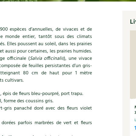
Li
00 espèces d’annuelles, de vivaces et de
 le monde entier, tantôt sous des climats
. Elles poussent au soleil, dans les prairies
et aussi pour certaines, les prairies humides.
e officinale (
Salvia officinalis
), une vivace
 composée de feuilles persistantes d’un gris-
. Atteignant 80 cm de haut pour 1 mètre
s cultivars.
s, épis de fleurs bleu-pourpré, port trapu.
l, forme des coussins gris.
rt-gris panaché doré avec des fleurs violet
s dorées parfois marbrées de vert et fleurs