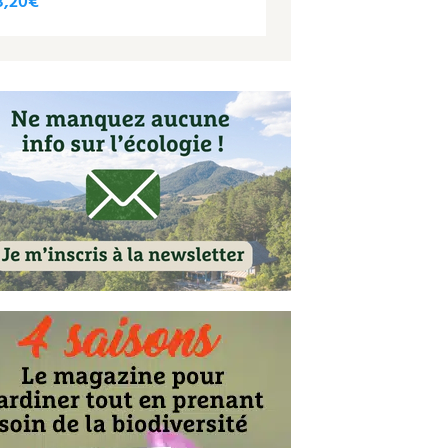
3,20
€