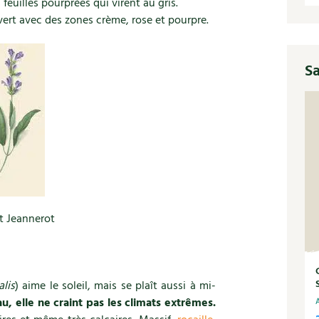
 feuilles pourprées qui virent au gris.
s vert avec des zones crème, rose et pourpre.
Sa
t Jeannerot
alis
) aime le soleil, mais se plaît aussi à mi-
au, elle ne craint pas les climats extrêmes.