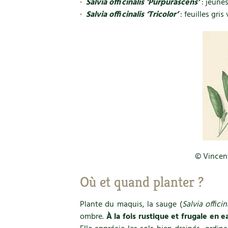
Salvia officinalis ‘Purpurascens’
: jeunes
Salvia officinalis ‘Tricolor’
: feuilles gri
© Vincen
Où et quand planter ?
Plante du maquis, la sauge (
Salvia officin
ombre.
À la fois rustique et frugale en e