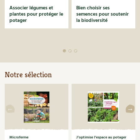
Les plantes et leurs vertus
Associer légumes et
Bien choisir ses
plantes pour protéger le
semences pour soutenir
Soins et cosmétiques au naturel
potager
la biodiversité
Société et alternatives
Vivre l’écologie
Protéger la nature
Notre sélection
Autonomie
Enfants
Actions pour la planète
Les 4 saisons
Archives
Microferme
J’optimise l’espace au potager