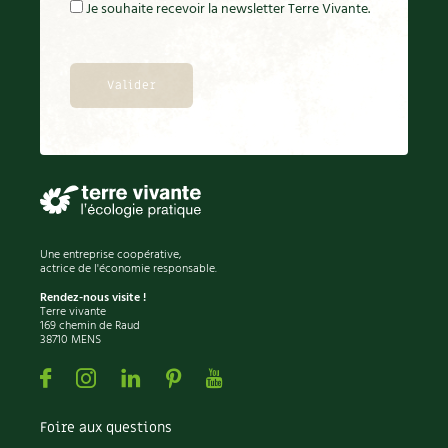
BD : La folle histoire des plantes
Je souhaite recevoir la newsletter Terre Vivante.
Une entreprise coopérative,
actrice de l'économie responsable.
Rendez-nous visite !
Terre vivante
169 chemin de Raud
38710 MENS
Facebook
Instagram
Linkedin
Pinterest
Youtube
Foire aux questions