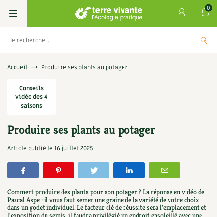
0
Livres
Accueil
Produire ses plants au potager
Permaculture, Jardin bio
Conseils
Les 4 saisons
vidéo des 4
saisons
Potager
S’abonner
Boutique
Produire ses plants au potager
Techniques de jardinage
Se réabonner
Graines, semences
Cartes cadeau
 Les
Don pour soutenir Terre vivante
Article publié le
16 juillet 2025
Verger, arbres
Offrir un abonnement
Potagères
Centre Terre vivante
+
AJOU
5,00
€
OUTER
Petit élevage
Les numéros
Aromatiques
Découvrir le Centre
Infos & conseils
Comment produire des plants pour son potager ? La réponse en vidéo de
Pascal Aspe : il vous faut semer une graine de la variété de votre choix
Aménagement jardin
4 saisons
Florales
dans un godet individuel. Le facteur clé de réussite sera l'emplacement et
Visiter en famille, entre amis
Jardin bio
Parole libre
l'exposition du semis, il faudra privilégié un endroit ensoleillé avec une