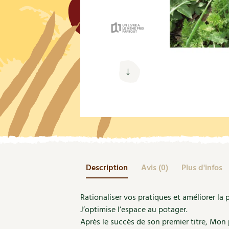
Nouvelles sur le jardin et l’écologie
Biodiversité
Co
Jardiner en ville
Autonomie, bricolage
Ma
Ornement et aménagement du jardin
Prenez-en de la graine !
Én
Bricolages au jardin
Ge
Outils et ustensiles du jardin
Les chroniques de Marie
En
Biodiversité
Dé
Ravageurs et maladies au jardin
Petit élevage
Description
Avis (0)
Plus d'infos
Rationaliser vos pratiques et améliorer la
J’optimise l’espace au potager.
Après le succès de son premier titre, Mon 