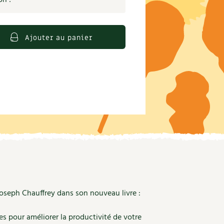
S
Vidéos et podcasts
Conseils vidéo des
4 saisons
e catalogue
Secrets d’abonné
Ajouter au panier
Tous au jardin ! avec Pascal
La vie secrète du jardin
BD : La folle histoire des plantes
Joseph Chauffrey dans son nouveau livre :
es pour améliorer la productivité de votre