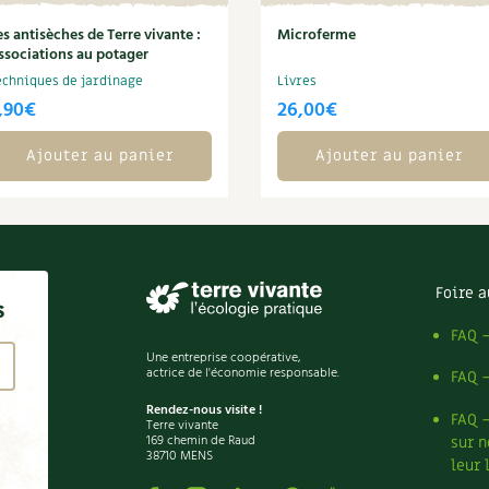
es antisèches de Terre vivante :
Microferme
ssociations au potager
echniques de jardinage
Livres
,90
€
26,00
€
Ajouter au panier
Ajouter au panier
Foire a
s
FAQ 
Une entreprise coopérative,
actrice de l'économie responsable.
FAQ 
Rendez-nous visite !
FAQ 
Terre vivante
169 chemin de Raud
sur n
38710 MENS
leur 