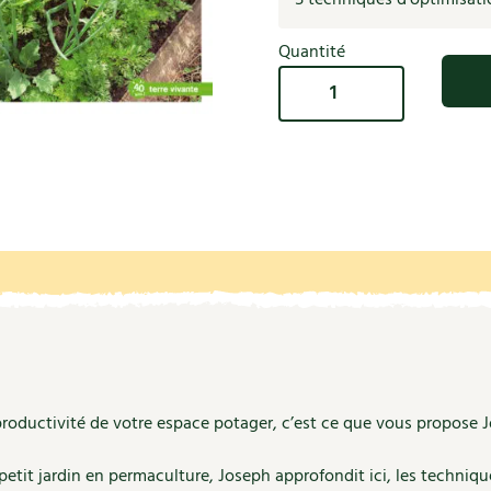
Autonomie
NOUVEAUTÉ
nception et gros oeuvre
tériaux écologiques
Quantité
Société, engagement
Enfants
Feuilleter l
quantité
ergie
de
stion de l’eau
J'optimise
Actions pour la planète
tretien de la maison
l'espace
au
coration et petit bricolage
potager
 productivité de votre espace potager, c’est ce que vous propose 
petit jardin en permaculture, Joseph approfondit ici, les techniqu