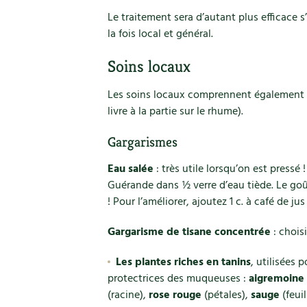
Le traitement sera d’autant plus efficace s’
la fois local et général.
Soins locaux
Les soins locaux comprennent également c
livre à la partie sur le rhume).
Gargarismes
Eau salée
: très utile lorsqu’on est pressé 
Guérande dans ½ verre d’eau tiède. Le goût
! Pour l’améliorer, ajoutez 1 c. à café de ju
Gargarisme de tisane concentrée
: chois
Les plantes riches en tanins
, utilisées 
protectrices des muqueuses :
aigremoine
(racine),
rose rouge
(pétales),
sauge
(feui