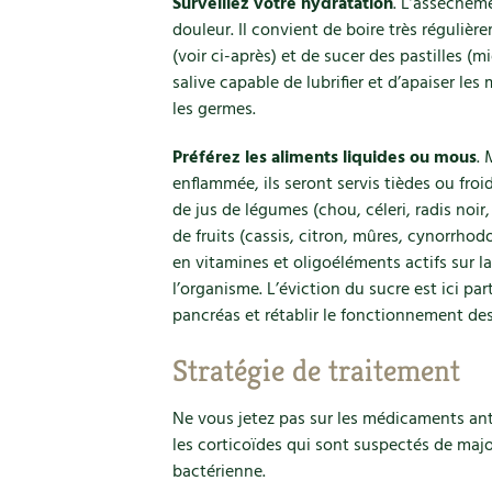
Surveillez votre hydratation
. L’assèchem
douleur. Il convient de boire très réguliè
(voir ci-après) et de sucer des pastilles (m
salive capable de lubrifier et d’apaiser l
les germes.
Préférez les aliments liquides ou mous
.
enflammée, ils seront servis tièdes ou froid
de jus de légumes (chou, céleri, radis noir
de fruits (cassis, citron, mûres, cynorrhodo
en vitamines et oligoéléments actifs sur l
l’organisme. L’éviction du sucre est ici p
pancréas et rétablir le fonctionnement de
Stratégie de traitement
Ne vous jetez pas sur les médicaments ant
les corticoïdes qui sont suspectés de majo
bactérienne.