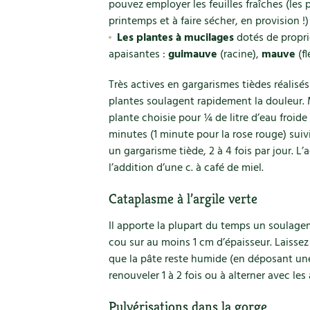
pouvez employer les feuilles fraîches (les 
printemps et à faire sécher, en provision !
Les plantes à mucilages
dotés de proprié
apaisantes :
guimauve
(racine),
mauve
(fl
Très actives en gargarismes tièdes réalisés
plantes soulagent rapidement la douleur. 
plante choisie pour ¼ de litre d’eau froid
minutes (1 minute pour la rose rouge) suiv
un gargarisme tiède, 2 à 4 fois par jour. L
l’addition d’une c. à café de miel.
Cataplasme à l’argile verte
Il apporte la plupart du temps un soulage
cou sur au moins 1 cm d’épaisseur. Laissez
que la pâte reste humide (en déposant un
renouveler 1 à 2 fois ou à alterner avec les
Pulvérisations dans la gorge