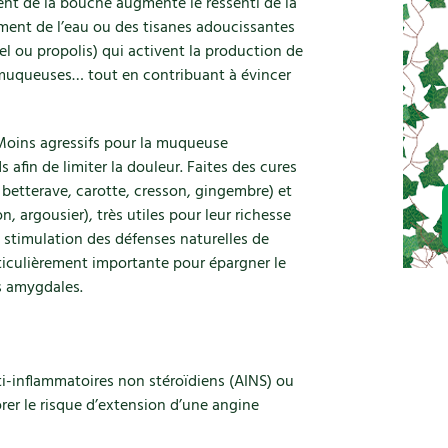
ent de la bouche augmente le ressenti de la
rement de l’eau ou des tisanes adoucissantes
iel ou propolis) qui activent la production de
es muqueuses… tout en contribuant à évincer
 Moins agressifs pour la muqueuse
s afin de limiter la douleur. Faites des cures
, betterave, carotte, cresson, gingembre) et
n, argousier), très utiles pour leur richesse
a stimulation des défenses naturelles de
articulièrement importante pour épargner le
s amygdales.
i-inflammatoires non stéroïdiens (AINS) ou
rer le risque d’extension d’une angine