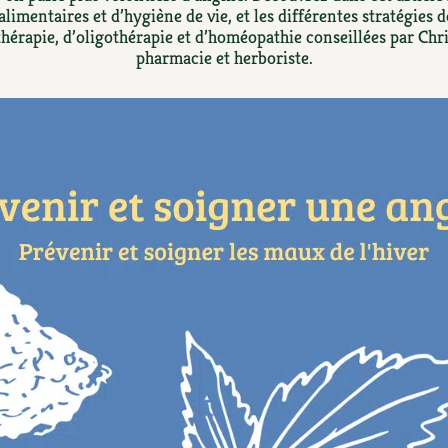
Autonomie
NOUVEAUTÉ
nception et gros oeuvre
alimentaires et d’hygiène de vie, et les différentes stratégies 
hérapie, d’oligothérapie et d’homéopathie conseillées par Chri
tériaux écologiques
Société, engagement
pharmacie et herboriste.
Enfants
Feuilleter l
ergie
stion de l’eau
Actions pour la planète
tretien de la maison
coration et petit bricolage