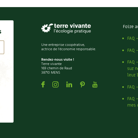
Foire a
s
FAQ 
Une entreprise coopérative,
actrice de l'économie responsable.
FAQ 
Rendez-nous visite !
FAQ 
Terre vivante
169 chemin de Raud
sur n
38710 MENS
leur 
Facebook
Instagram
Linkedin
Pinterest
Youtube
FAQ 
FAQ 
mes 