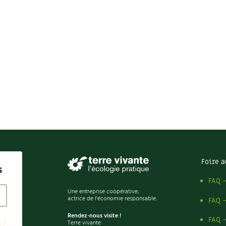
Foire a
s
FAQ 
Une entreprise coopérative,
actrice de l'économie responsable.
FAQ 
Rendez-nous visite !
FAQ 
Terre vivante