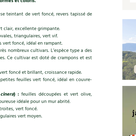
ormes et coloris.
 se teintant de vert foncé, revers tapissé de
rt clair, excellente grimpante.
vales, triangulaires, vert vif.
s vert foncé, idéal en rampant.
rès nombreux cultivars. L’espèce type a des
ntes. Ce cultivar est doté de crampons et est
vert foncé et brillant, croissance rapide.
petites feuilles vert foncé, idéal en couvre-
u
cinera
) :
feuilles découpées et vert olive,
oureuse idéale pour un mur abrité.
troites, vert foncé.
ngulaires vert moyen.