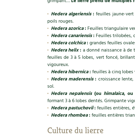
grimpant…
Le lierre prend de multiples f
Hedera algeriensis
:
feuilles jaune-vert
poils rouges.
Hedera azorica
:
Feuilles triangulaire ve
Hedera canariensis
:
Feuilles trilobées, o
Hedera colchica
:
grandes feuilles ovale
Hedera helix
:
a donné naissance à de t
feuilles de 3 à 5 lobes, vert foncé, brilla
vigoureux.
Hedera hibernica
:
feuilles à cinq lobes 
Hedera maderensis
:
croissance lente, 
sol.
Hedera nepalensis
(ou
himalaica
, o
formant 3 à 6 lobes dentés. Grimpante vig
Hedera pastuchovii
:
feuilles entières, é
Hedera rhombea
:
feuilles entières tria
Culture du lierre