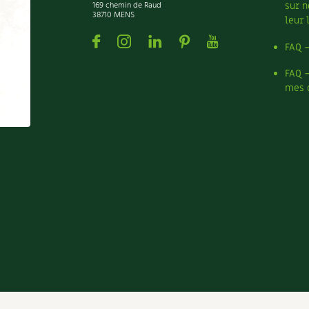
169 chemin de Raud
sur n
38710 MENS
leur 
Facebook
Instagram
Linkedin
Pinterest
Youtube
FAQ 
FAQ 
mes 