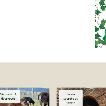
Découvrir &
La vie
décrypter
secrète du
jardin