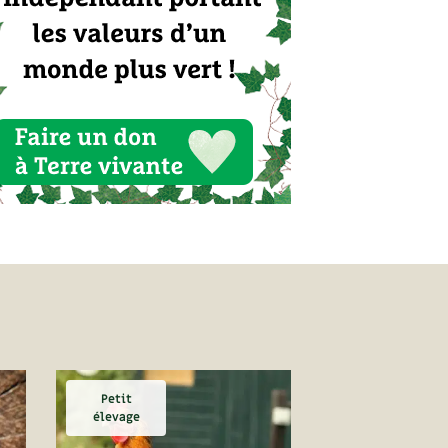
Petit
élevage