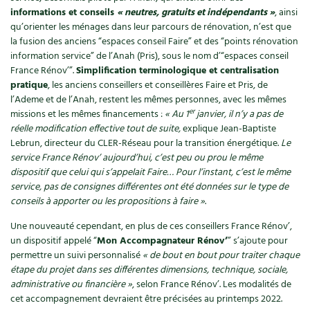
informations et conseils
« neutres, gratuits et indépendants »
, ainsi
Recettes végétariennes et vegan
Trucs & astuces
qu’orienter les ménages dans leur parcours de rénovation, n’est que
la fusion des anciens “espaces conseil Faire” et des “points rénovation
Habitat écologique
Expés
information service” de l’Anah (Pris), sous le nom d’“espaces conseil
France Rénov’”.
Simplification terminologique et centralisation
pratique
, les anciens conseillers et conseillères Faire et Pris, de
Conception et gros oeuvre
Trocs & petites annonces
l’Ademe et de l’Anah, restent les mêmes personnes, avec les mêmes
er
missions et les mêmes financements :
« Au 1
janvier, il n’y a pas de
Matériaux écologiques
Appels à témoignage
réelle modification effective tout de suite,
explique Jean-Baptiste
Lebrun, directeur du CLER-Réseau pour la transition énergétique.
Le
Énergie
Bonnes adresses
service France Rénov’ aujourd’hui, c’est peu ou prou le même
dispositif que celui qui s’appelait Faire… Pour l’instant, c’est le même
Gestion de l’eau
Liste des pépiniéristes
service, pas de consignes différentes ont été données sur le type de
conseils à apporter ou les propositions à faire »
.
Entretien de la maison
Mieux consommer
Une nouveauté cependant, en plus de ces conseillers France Rénov’,
un dispositif appelé “
Mon Accompagnateur Rénov’
” s’ajoute pour
Décoration et petit bricolage
permettre un suivi personnalisé
« de bout en bout pour traiter chaque
étape du projet dans ses différentes dimensions, technique, sociale,
Santé et bien-être
administrative ou financière »
, selon France Rénov’. Les modalités de
cet accompagnement devraient être précisées au printemps 2022.