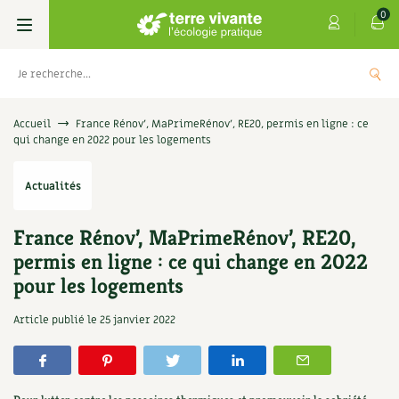
0
Livres
Accueil
France Rénov’, MaPrimeRénov’, RE20, permis en ligne : ce
qui change en 2022 pour les logements
Permaculture, Jardin bio
Les 4 saisons
Actualités
Potager
S’abonner
Boutique
France Rénov’, MaPrimeRénov’, RE20,
Techniques de jardinage
Se réabonner
Graines, semences
Cartes cadeau
permis en ligne : ce qui change en 2022
s
Don pour soutenir Terre vivante
pour les logements
Verger, arbres
Offrir un abonnement
Potagères
Centre Terre vivante
+
AJOUTE
5,00
€
Article publié le
25 janvier 2022
TER
Petit élevage
Les numéros
Aromatiques
Découvrir le Centre
Infos & conseils
Aménagement jardin
4 saisons
Florales
Visiter en famille, entre amis
Jardin bio
Parole libre