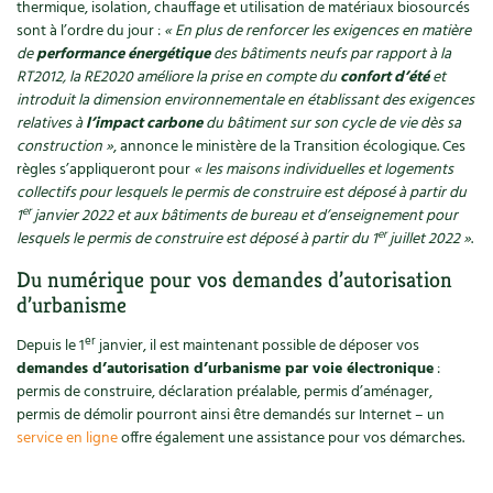
BD : La folle histoire des plantes
thermique, isolation, chauffage et utilisation de matériaux biosourcés
sont à l’ordre du jour :
« En plus de renforcer les exigences en matière
de
performance énergétique
des bâtiments neufs par rapport à la
RT2012, la RE2020 améliore la prise en compte du
confort d’été
et
introduit la dimension environnementale en établissant des exigences
relatives à
l’impact carbone
du bâtiment sur son cycle de vie dès sa
construction »
, annonce le ministère de la Transition écologique. Ces
règles s’appliqueront pour
« les maisons individuelles et logements
collectifs pour lesquels le permis de construire est déposé à partir du
er
1
janvier 2022 et aux bâtiments de bureau et d’enseignement pour
er
lesquels le permis de construire est déposé à partir du 1
juillet 2022 »
.
Du numérique pour vos demandes d’autorisation
d’urbanisme
er
Depuis le 1
janvier, il est maintenant possible de déposer vos
demandes d’autorisation d’urbanisme par voie électronique
:
permis de construire, déclaration préalable, permis d’aménager,
permis de démolir pourront ainsi être demandés sur Internet – un
service en ligne
offre également une assistance pour vos démarches.