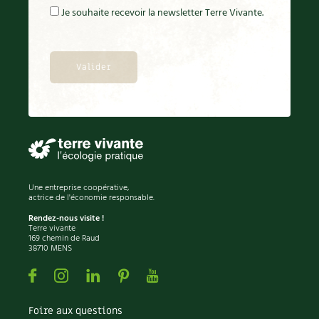
Je souhaite recevoir la newsletter Terre Vivante.
Une entreprise coopérative,
actrice de l'économie responsable.
Rendez-nous visite !
Terre vivante
169 chemin de Raud
38710 MENS
Facebook
Instagram
Linkedin
Pinterest
Youtube
Foire aux questions