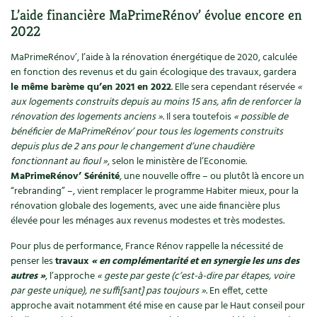
Les plantes et leurs vertus
L’aide financière MaPrimeRénov’ évolue encore en
2022
Soins et cosmétiques au naturel
MaPrimeRénov’, l’aide à la rénovation énergétique de 2020, calculée
Société et alternatives
en fonction des revenus et du gain écologique des travaux, gardera
le même barème qu’en 2021 en 2022
. Elle sera cependant réservée
«
aux logements construits depuis au moins 15 ans, afin de renforcer la
Vivre l’écologie
rénovation des logements anciens »
. Il sera toutefois
« possible de
bénéficier de MaPrimeRénov’ pour tous les logements construits
Protéger la nature
depuis plus de 2 ans pour le changement d’une chaudière
fonctionnant au fioul »
, selon le ministère de l’Economie.
Autonomie
MaPrimeRénov’ Sérénité
, une nouvelle offre – ou plutôt là encore un
“rebranding” –, vient remplacer le programme Habiter mieux, pour la
Enfants
rénovation globale des logements, avec une aide financière plus
élevée pour les ménages aux revenus modestes et très modestes.
Actions pour la planète
Pour plus de performance, France Rénov rappelle la nécessité de
penser les
travaux
« en complémentarité et en synergie les uns des
Les 4 saisons
autres »
, l’approche
« geste par geste (c’est-à-dire par étapes, voire
par geste unique), ne suffi[sant] pas toujours »
. En effet, cette
Archives
approche avait notamment été mise en cause par le Haut conseil pour