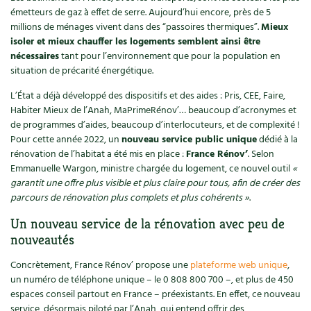
Accès
Bricolages au jardin
Les chroniques de Marie
émetteurs de gaz à effet de serre. Aujourd’hui encore, près de 5
millions de ménages vivent dans des “passoires thermiques”.
Mieux
Cuisine saine
Le magazine
Les 4 saisons
Séjourner en Trièves
Outils et ustensiles du jardin
Forums
isoler et mieux chauffer les logements semblent ainsi être
nécessaires
tant pour l’environnement que pour la population en
Manger bio
Stages
Nous contacter
situation de précarité énergétique.
Biodiversité
Jardin bio
Cures, régimes
L’État a déjà développé des dispositifs et des aides : Pris, CEE, Faire,
Cartes cadeau
Ravageurs et maladies au jardin
Habitat écologique
Habiter Mieux de l’Anah, MaPrimeRénov’… beaucoup d’acronymes et
de programmes d’aides, beaucoup d’interlocuteurs, et de complexité !
Dessert, Boulangerie
Petit élevage
Cuisine saine
Pour cette année 2022, un
nouveau service public unique
dédié à la
rénovation de l’habitat a été mis en place :
France Rénov’
. Selon
Techniques, conservation, organisation
Emmanuelle Wargon, ministre chargée du logement, ce nouvel outil
«
Cuisine saine
Soins naturels
garantit une offre plus visible et plus claire pour tous, afin de créer des
Agenda, calendrier
parcours de rénovation plus complets et plus cohérents »
.
Alimentation et nutrition
Société et alternatives
Un nouveau service de la rénovation avec peu de
NOUVEAUTÉS
Recettes de printemps
Les 4 saisons
& vous
nouveautés
Feuilleter le catalogue
Concrètement, France Rénov’ propose une
plateforme web unique
,
Recettes par type de plat
Questions à la rédaction
un numéro de téléphone unique – le 0 808 800 700 –, et plus de 450
espaces conseil partout en France – préexistants. En effet, ce nouveau
Recettes sans gluten
Entre abonné·es
service, désormais piloté par l’Anah, qui entend offrir des