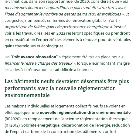
le climat, qui, dans son rapport annuel de 2020, considérait que
« les
mécanismes financiers aujourd’hui en place ont été structurés avec
Carnets de saison
l’idée d’augmenter le nombre de gestes de travaux énergétiques »
. Et
ces gestes, non pensés en termes de rénovation globale, n’ont
«
Compléments
apporté que de faibles gains de performance énergétique »
. Reste à
voir si les travaux réalisés en 2022 resteront spécifiques ou prendront
Dossier
4 saisons
en considération l’entièreté des éléments à rénover pour de véritables
gains thermiques et écologiques.
Actualités
Un “
Prêt avance rénovation
” a également été mis en place pour
«
financer le reste à charge des travaux »
, lorsque leur montant, malgré
Vidéos et podcasts
les aides à la rénovation, serait difficile à financer.
Conseils vidéo des
4 saisons
Les bâtiments neufs devraient désormais être plus
performants avec la nouvelle réglementation
Secrets d’abonné
environnementale
Les maisons individuelles et logements collectifs neufs se voient en
Tous au jardin ! avec Pascal
effet appliquer une
nouvelle réglementation dite environnementale
(RE2020), en remplacement de l’ancienne réglementation thermique
La vie secrète du jardin
(RT2012). Sobriété énergétique, décarbonation de l’énergie, réduction
de l’impact carbone de la construction des bâtiments, confort