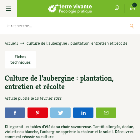
0
Livres
Accueil
Culture de l’aubergine : plantation, entretien et récolte
Permaculture, Jardin bio
Fiches
Les 4 saisons
techniques
Potager
S’abonner
Boutique
Culture de l’aubergine : plantation,
entretien et récolte
Techniques de jardinage
Se réabonner
Graines, semences
Cartes cadeau
s
Don pour soutenir Terre vivante
Article publié le
18 février 2022
Verger, arbres
Offrir un abonnement
Potagères
Centre Terre vivante
+
AJOUTE
5,00
€
TER
Petit élevage
Les numéros
Aromatiques
Découvrir le Centre
Infos & conseils
Elle garnit les tables d'été de sa chair savoureuse. Tantôt allongée, dodue,
Aménagement jardin
4 saisons
violette ou blanche, l’aubergine apprécie la chaleur et le soleil. Découvrez
Florales
Visiter en famille, entre amis
Jardin bio
Parole libre
comment réussir sa culture.