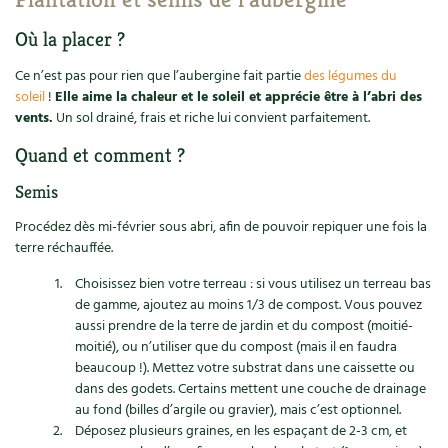
Recettes végétariennes et vegan
Trucs & astuces
Où la placer ?
Ce n’est pas pour rien que l’aubergine fait partie
des légumes du
Habitat écologique
Expés
soleil
!
Elle aime la chaleur et le soleil et apprécie être à l’abri des
vents.
Un sol drainé, frais et riche lui convient parfaitement.
Conception et gros oeuvre
Trocs & petites annonces
Quand et comment ?
Matériaux écologiques
Appels à témoignage
Semis
Énergie
Bonnes adresses
Procédez dès mi-février sous abri, afin de pouvoir repiquer une fois la
terre réchauffée.
Gestion de l’eau
Liste des pépiniéristes
Choisissez bien votre terreau : si vous utilisez un terreau bas
de gamme, ajoutez au moins 1/3 de compost. Vous pouvez
Entretien de la maison
Mieux consommer
aussi prendre de la terre de jardin et du compost (moitié-
moitié), ou n’utiliser que du compost (mais il en faudra
Décoration et petit bricolage
beaucoup !). Mettez votre substrat dans une caissette ou
dans des godets. Certains mettent une couche de drainage
Santé et bien-être
au fond (billes d’argile ou gravier), mais c’est optionnel.
Déposez plusieurs graines, en les espaçant de 2-3 cm, et