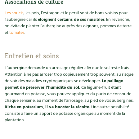
Associations de culture
Carnets de saison
Les soucis
, les pois, l’estragon et le persil sont de bons voisins pour
l’aubergine car ils
éloignent certains de ses nuisibles
. En revanche,
Compléments
on évite de planter l’aubergine auprès des oignons, pommes de terre
et
tomates
.
Dossier
4 saisons
Actualités
Entretien et soins
Vidéos et podcasts
L’aubergine demande un arrosage régulier afin que le sol reste frais.
Attention à ne pas arroser trop copieusement trop souvent, au risque
de voir des maladies cryptogamiques se développer.
Le paillage
Conseils vidéo des
4 saisons
permet de préserver l’humidité du sol.
Ce légume-fruit étant
gourmand en potasse, vous pouvez appliquer du purin de consoude
Secrets d’abonné
chaque semaine, au moment de l’arrosage, au pied de vos aubergines.
Riche en potassium, il va booster la récolte.
Une autre possibilité
Tous au jardin ! avec Pascal
consiste à faire un apport de potasse organique au moment de la
plantation.
La vie secrète du jardin