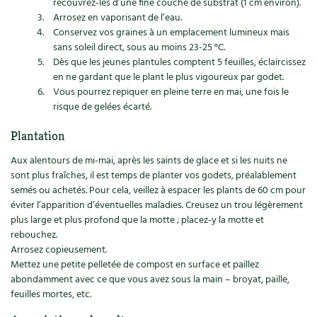
recouvrez-les d’une fine couche de substrat (1 cm environ).
Les plantes et leurs vertus
Arrosez en vaporisant de l’eau.
Conservez vos graines à un emplacement lumineux mais
Soins et cosmétiques au naturel
sans soleil direct, sous au moins 23-25 °C.
Dès que les jeunes plantules comptent 5 feuilles, éclaircissez
Société et alternatives
en ne gardant que le plant le plus vigoureux par godet.
Vous pourrez repiquer en pleine terre en mai, une fois le
Vivre l’écologie
risque de gelées écarté.
Plantation
Protéger la nature
Aux alentours de mi-mai, après les saints de glace et si les nuits ne
Autonomie
sont plus fraîches, il est temps de planter vos godets, préalablement
semés ou achetés. Pour cela, veillez à espacer les plants de 60 cm pour
Enfants
éviter l’apparition d’éventuelles maladies. Creusez un trou légèrement
plus large et plus profond que la motte ; placez-y la motte et
rebouchez.
Actions pour la planète
Arrosez copieusement.
Mettez une petite pelletée de compost en surface et paillez
Les 4 saisons
abondamment avec ce que vous avez sous la main – broyat, paille,
feuilles mortes, etc.
Archives