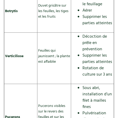
le feuillage
Duvet grisâtre sur
Aérer
Botrytis
les feuilles, les tiges
Supprimer les
et les fruits
parties atteintes
Décoction de
prêle en
prévention
Feuilles qui
Supprimer les
Verticiliose
jaunissent ; la plante
parties atteintes
est affaiblie
Rotation de
culture sur 3 ans
Sous abri,
installation d’un
filet à mailles
Pucerons visibles
fines
sur le revers des
Pulvérisation
Pucerons
feuilles et sur les