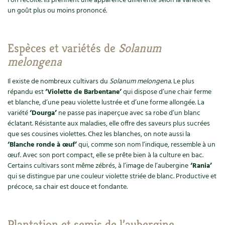
l’on récolte. Ils prennent une apparence différente selon la variété et
Accès
Bricolages au jardin
Les chroniques de Marie
un goût plus ou moins prononcé.
Cuisine saine
Le magazine
Les 4 saisons
Séjourner en Trièves
Outils et ustensiles du jardin
Forums
Manger bio
Espèces et variétés de
Solanum
Stages
Nous contacter
Biodiversité
Jardin bio
melongena
Cures, régimes
Cartes cadeau
Ravageurs et maladies au jardin
Habitat écologique
Il existe de nombreux cultivars du
Solanum melongena
. Le plus
Dessert, Boulangerie
répandu est
‘Violette de Barbentane’
qui dispose d’une chair ferme
Petit élevage
Cuisine saine
et blanche, d’une peau violette lustrée et d’une forme allongée. La
variété
‘Dourga’
ne passe pas inaperçue avec sa robe d’un blanc
Techniques, conservation, organisation
Cuisine saine
éclatant. Résistante aux maladies, elle offre des saveurs plus sucrées
Soins naturels
que ses cousines violettes. Chez les blanches, on note aussi la
Agenda, calendrier
‘Blanche ronde à œuf’
qui, comme son nom l’indique, ressemble à un
Alimentation et nutrition
Société et alternatives
œuf. Avec son port compact, elle se prête bien à la culture en bac.
NOUVEAUTÉS
Certains cultivars sont même zébrés, à l’image de l’aubergine
‘Rania’
Recettes de printemps
Les 4 saisons
& vous
qui se distingue par une couleur violette striée de blanc. Productive et
Feuilleter le catalogue
précoce, sa chair est douce et fondante.
Recettes par type de plat
Questions à la rédaction
Recettes sans gluten
Entre abonné·es
Plantation et semis de l’aubergine