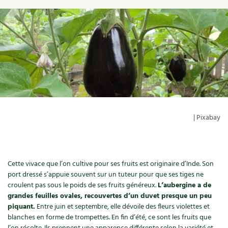
Ornement
Hors-séries
Médicinales
Programme 2026 du Centre Terre vivante
Calendrier des travaux du jardin
La tribune
Biodiversité
Archives
Originales
Avec les enfants
Carte climatique
Édito des
4 saisons
Autonomie, bricolage
Soutenez Les 4 Saisons
Kits de jardinage
Venir en groupe
Calendrier lunaire
Manifeste pour la planète
Santé, bien-être
Outils de jardin
Scolaires
Potager
Champs d’action – le podcast
Médecine douce
Accessoires de jardin
Séminaires, entreprises, associations, collectivités…
Verger
Table ronde jardinière
| Pixabay
Cosmétique bio, soins
Jeux
Les espaces de formation
Permaculture et syntropie
En direct !
Maison écologique
DVD
Dormir à Terre vivante
Cultiver sous serre
Débat d’experts
Cette vivace que l’on cultive pour ses fruits est originaire d’Inde. Son
port dressé s’appuie souvent sur un tuteur pour que ses tiges ne
Enfants
Nos productions
Infos pratiques
Jardiner en ville
croulent pas sous le poids de ses fruits généreux.
L’aubergine a de
Nouvelles sur le jardin et l’écologie
grandes feuilles ovales, recouvertes d’un duvet presque un peu
DIY, autonomie
Agenda, calendrier
piquant.
Entre juin et septembre, elle dévoile des fleurs violettes et
Horaires, tarifs, restauration
Ornement et aménagement du jardin
Prenez-en de la graine !
blanches en forme de trompettes. En fin d’été, ce sont les fruits que
Société, engagement
Livres