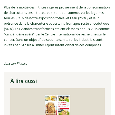
Accès
Bricolages au jardin
Les chroniques de Marie
Plus de la moitié des nitrites ingérés proviennent de la consommation
Cuisine saine
Le magazine
Les 4 saisons
de charcuterie. Les nitrates, eux, sont consommés via les légumes-
Séjourner en Trièves
Outils et ustensiles du jardin
Forums
feuilles (62 % de notre exposition totale) et l’eau (25 %), et leur
Manger bio
présence dans la charcuterie et certains fromages reste anecdotique
Stages
Nous contacter
Biodiversité
Jardin bio
(<4 %). Les viandes transformées étaient classées depuis 2015 comme
“cancérigène avéré” par le Centre international de recherche sur le
Cures, régimes
Cartes cadeau
Ravageurs et maladies au jardin
Habitat écologique
cancer. Dans un objectif de sécurité sanitaire, les industriels sont
invités par l’Anses à limiter l’ajout intentionnel de ces composés.
Dessert, Boulangerie
Petit élevage
Cuisine saine
Techniques, conservation, organisation
Cuisine saine
Soins naturels
Josselin Rivoire
Agenda, calendrier
Alimentation et nutrition
Société et alternatives
À lire aussi
NOUVEAUTÉS
Recettes de printemps
Les 4 saisons
& vous
Feuilleter le catalogue
Recettes par type de plat
Questions à la rédaction
Recettes sans gluten
Entre abonné·es