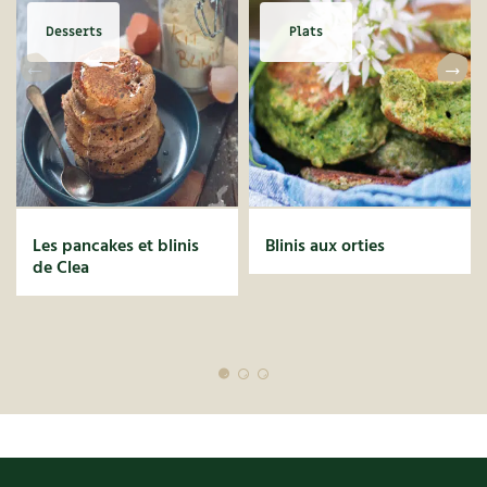
Les plantes et leurs vertus
Desserts
Plats
Soins et cosmétiques au naturel
Société et alternatives
Vivre l’écologie
Protéger la nature
Les pancakes et blinis
Blinis aux orties
Autonomie
de Clea
Enfants
Actions pour la planète
Les 4 saisons
Archives