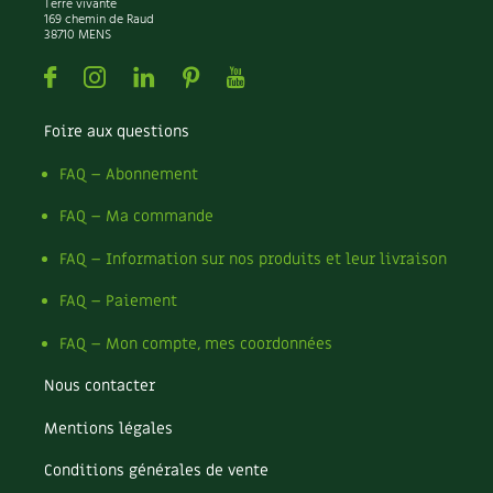
BD : La folle histoire des plantes
Terre vivante
169 chemin de Raud
38710 MENS
Facebook
Instagram
Linkedin
Pinterest
Youtube
Foire aux questions
FAQ – Abonnement
FAQ – Ma commande
FAQ – Information sur nos produits et leur livraison
FAQ – Paiement
FAQ – Mon compte, mes coordonnées
Nous contacter
Mentions légales
Conditions générales de vente