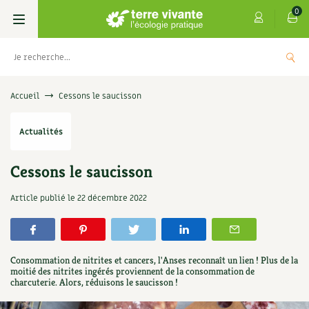
0
Livres
Accueil
Cessons le saucisson
Permaculture, Jardin bio
Les 4 saisons
Actualités
Potager
S’abonner
Boutique
Cessons le saucisson
Techniques de jardinage
Se réabonner
Graines, semences
Cartes cadeau
Article publié le
22 décembre 2022
Les antisèches de Terre vivante : Les
tisanes qui soignent
Verger, arbres
Offrir un abonnement
Potagères
Centre Terre vivante
+
AJOUTE
9,90
€
Petit élevage
Les numéros
Aromatiques
Consommation de nitrites et cancers, l'Anses reconnaît un lien ! Plus de la
Découvrir le Centre
Infos & conseils
moitié des nitrites ingérés proviennent de la consommation de
charcuterie. Alors, réduisons le saucisson !
Aménagement jardin
4 saisons
Florales
Visiter en famille, entre amis
Jardin bio
Parole libre