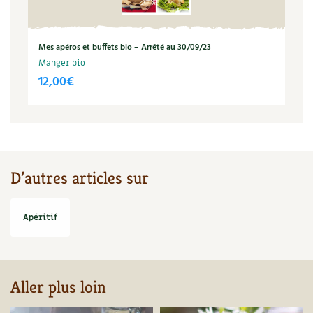
Recettes végétariennes et vegan
Trucs & astuces
Mes apéros et buffets bio – Arrêté au 30/09/23
Habitat écologique
Expés
Manger bio
12,00
€
Conception et gros oeuvre
Trocs & petites annonces
Matériaux écologiques
Appels à témoignage
Énergie
Bonnes adresses
D’autres articles sur
Gestion de l’eau
Liste des pépiniéristes
Entretien de la maison
Apéritif
Mieux consommer
Décoration et petit bricolage
Santé et bien-être
Aller plus loin