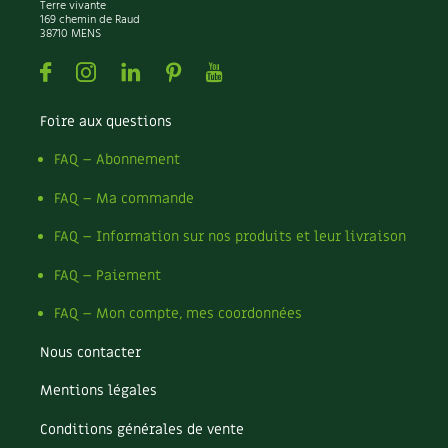
BD : La folle histoire des plantes
Terre vivante
169 chemin de Raud
38710 MENS
Facebook
Instagram
Linkedin
Pinterest
Youtube
Foire aux questions
FAQ – Abonnement
FAQ – Ma commande
FAQ – Information sur nos produits et leur livraison
FAQ – Paiement
FAQ – Mon compte, mes coordonnées
Nous contacter
Mentions légales
Conditions générales de vente