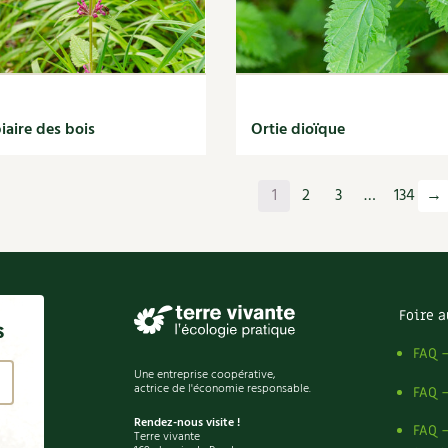
iaire des bois
Ortie dioïque
1
2
3
…
134
→
Foire a
s
FAQ 
Une entreprise coopérative,
actrice de l'économie responsable.
FAQ 
Rendez-nous visite !
FAQ 
Terre vivante