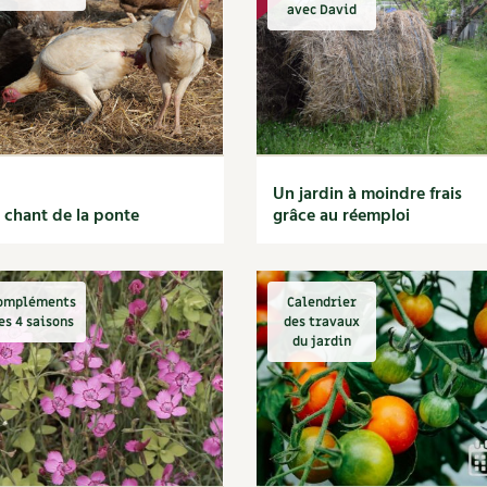
Autonomie
NOUVEAUTÉ
nception et gros oeuvre
avec David
tériaux écologiques
Société, engagement
Enfants
Feuilleter l
ergie
stion de l’eau
Actions pour la planète
tretien de la maison
coration et petit bricolage
Un jardin à moindre frais
 chant de la ponte
grâce au réemploi
ompléments
Calendrier
es 4 saisons
des travaux
du jardin