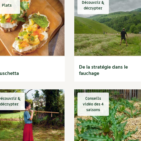
Découvrir &
Plats
décrypter
De la stratégie dans le
uschetta
fauchage
écouvrir &
Conseils
décrypter
vidéo des 4
saisons