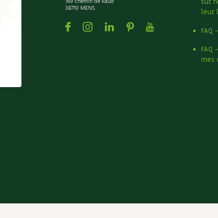
169 chemin de Raud
sur n
38710 MENS
leur 
Facebook
Instagram
Linkedin
Pinterest
Youtube
FAQ 
FAQ 
mes 