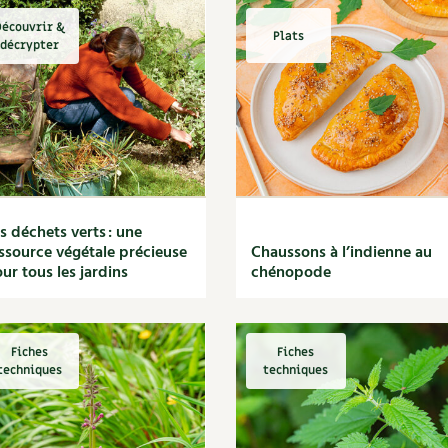
écouvrir &
Plats
décrypter
s déchets verts : une
ssource végétale précieuse
Chaussons à l’indienne au
ur tous les jardins
chénopode
Fiches
Fiches
techniques
techniques