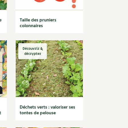
e
Taille des pruniers
colonnaires
Découvrir &
décrypter
Déchets verts : valoriser ses
t
tontes de pelouse