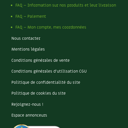
Les sons des poules
FAQ – Information sur nos produits et leur livraison
Secrets d'abonné
Carnets de saison
Astuces de jardinier
FAQ – Paiement
Autonomie et permaculture avec David
Compléments
FAQ – Mon compte, mes coordonnées
L'autonomie au jardin en 12 leçons
Tous au jardin ! | RCF
Dossier
4 saisons
Nous contacter
Actualités
Mentions légales
Conditions générales de vente
Vidéos et podcasts
Conditions générales d’utilisation CGU
Conseils vidéo des
4 saisons
Politique de confidentialité du site
Secrets d’abonné
Politique de cookies du site
Tous au jardin ! avec Pascal
Rejoignez-nous !
La vie secrète du jardin
Espace annonceurs