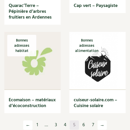
Quarac’Terre –
Cap vert – Paysagiste
Pépinière d’arbres
fruitiers en Ardennes
Bonnes
Bonnes
adresses
adresses
habitat
alimentation
Ecomaison – matériaux
cuiseur-solaire.com –
d’écoconstruction
Cuisine solaire
←
1
…
3
4
5
6
7
→