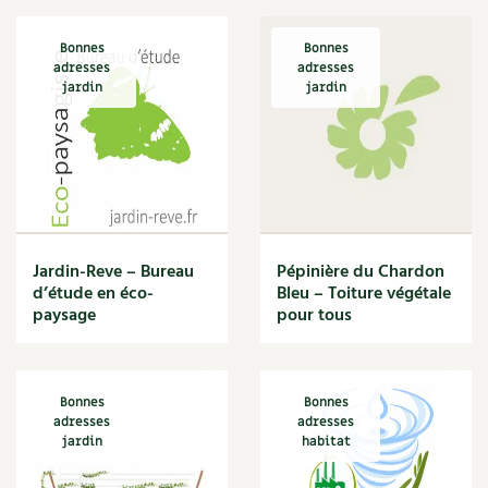
Yonne
Les plantes et leurs vertus
Hauts-de-seine
Bonnes
Bonnes
Val-de-marne
Soins et cosmétiques au naturel
adresses
adresses
Hors France
jardin
jardin
Société et alternatives
Vivre l’écologie
Protéger la nature
Autonomie
Jardin-Reve – Bureau
Pépinière du Chardon
d’étude en éco-
Bleu – Toiture végétale
Enfants
paysage
pour tous
Actions pour la planète
Bonnes
Bonnes
Les 4 saisons
adresses
adresses
jardin
habitat
Archives