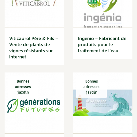
Carnets de saison
Compléments
Dossier
4 saisons
Viticabrol Père & Fils –
Ingenio – Fabricant de
Vente de plants de
produits pour le
vignes résistants sur
traitement de l’eau.
Actualités
internet
Vidéos et podcasts
Conseils vidéo des
4 saisons
Bonnes
Bonnes
adresses
adresses
jardin
jardin
Secrets d’abonné
Tous au jardin ! avec Pascal
La vie secrète du jardin