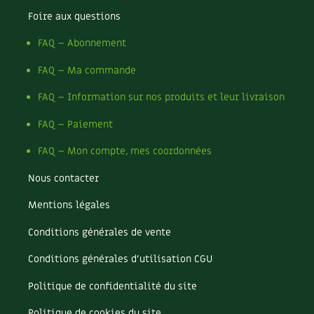
Foire aux questions
Recettes végétariennes et vegan
Trucs & astuces
FAQ – Abonnement
Habitat écologique
Expés
FAQ – Ma commande
Conception et gros oeuvre
Trocs & petites annonces
FAQ – Information sur nos produits et leur livraison
Matériaux écologiques
Appels à témoignage
FAQ – Paiement
FAQ – Mon compte, mes coordonnées
Énergie
Bonnes adresses
Nous contacter
Gestion de l’eau
Liste des pépiniéristes
Mentions légales
Entretien de la maison
Mieux consommer
Conditions générales de vente
Décoration et petit bricolage
Conditions générales d’utilisation CGU
Santé et bien-être
Politique de confidentialité du site
Politique de cookies du site