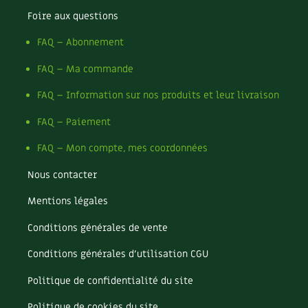
Foire aux questions
Recettes végétariennes et vegan
Trucs & astuces
FAQ – Abonnement
Habitat écologique
Expés
FAQ – Ma commande
Conception et gros oeuvre
Trocs & petites annonces
FAQ – Information sur nos produits et leur livraison
Matériaux écologiques
Appels à témoignage
FAQ – Paiement
FAQ – Mon compte, mes coordonnées
Énergie
Bonnes adresses
Nous contacter
Gestion de l’eau
Liste des pépiniéristes
Mentions légales
Entretien de la maison
Mieux consommer
Conditions générales de vente
Décoration et petit bricolage
Conditions générales d’utilisation CGU
Santé et bien-être
Politique de confidentialité du site
Politique de cookies du site