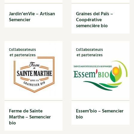
Carnets de saison
Jardin’enVie – Artisan
Graines del Païs –
Semencier
Coopérative
Compléments
semencière bio
Dossier
4 saisons
Actualités
Collaborateurs
Collaborateurs
et partenaires
et partenaires
Vidéos et podcasts
Conseils vidéo des
4 saisons
Secrets d’abonné
Tous au jardin ! avec Pascal
Ferme de Sainte
Essem’bio – Semencier
Marthe – Semencier
bio
La vie secrète du jardin
bio