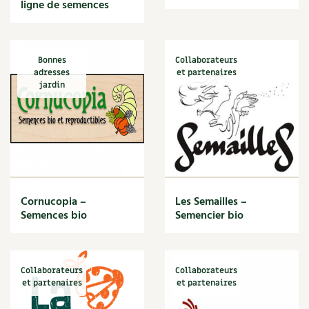
ligne de semences
Recettes végétariennes et vegan
Trucs & astuces
Habitat écologique
Expés
Bonnes
Collaborateurs
adresses
et partenaires
Conception et gros oeuvre
jardin
Trocs & petites annonces
Matériaux écologiques
Appels à témoignage
Énergie
Bonnes adresses
Gestion de l’eau
Liste des pépiniéristes
Cornucopia –
Les Semailles –
Semences bio
Semencier bio
Entretien de la maison
Mieux consommer
Décoration et petit bricolage
Collaborateurs
Collaborateurs
Santé et bien-être
et partenaires
et partenaires