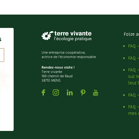
Foire a
s
FAQ 
Une entreprise coopérative,
actrice de l'économie responsable.
FAQ 
Rendez-nous visite !
FAQ 
Terre vivante
169 chemin de Raud
sur n
38710 MENS
leur 
Facebook
Instagram
Linkedin
Pinterest
Youtube
FAQ 
FAQ 
mes 