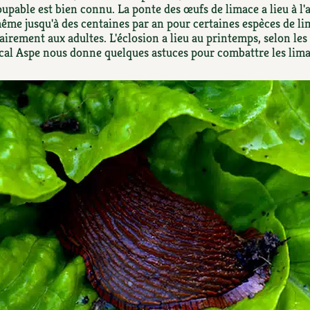
Autonomie
NOUVEAUTÉ
nception et gros oeuvre
coupable est bien connu. La ponte des œufs de limace a lieu à l
même jusqu'à des centaines par an pour certaines espèces de li
tériaux écologiques
rairement aux adultes. L'éclosion a lieu au printemps, selon le
Société, engagement
Enfants
Feuilleter l
ergie
cal Aspe nous donne quelques astuces pour combattre les lima
stion de l’eau
Actions pour la planète
tretien de la maison
coration et petit bricolage