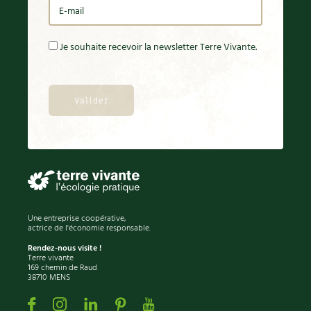
Je souhaite recevoir la newsletter Terre Vivante.
Une entreprise coopérative,
actrice de l'économie responsable.
Rendez-nous visite !
Terre vivante
169 chemin de Raud
38710 MENS
Facebook
Instagram
Linkedin
Pinterest
Youtube