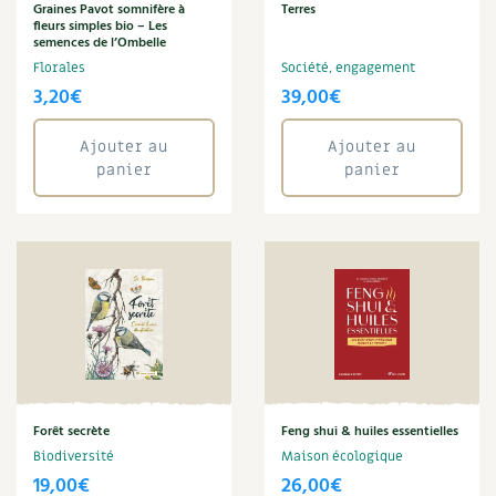
BD : La folle histoire des plantes
Graines Pavot somnifère à
Terres
fleurs simples bio – Les
semences de l’Ombelle
Florales
Société, engagement
3,20
€
39,00
€
Ajouter au
Ajouter au
panier
panier
Forêt secrète
Feng shui & huiles essentielles
Biodiversité
Maison écologique
19,00
€
26,00
€