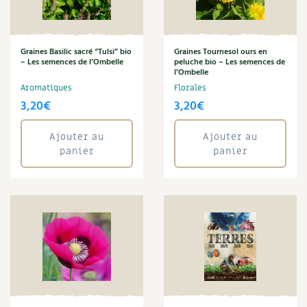
Carnets de saison
Annuler les filtres
Compléments
Graines Basilic sacré “Tulsi” bio
Graines Tournesol ours en
– Les semences de l’Ombelle
peluche bio – Les semences de
l’Ombelle
Dossier
4 saisons
Aromatiques
Florales
3,20
€
3,20
€
Actualités
Ajouter au
Ajouter au
Vidéos et podcasts
panier
panier
Conseils vidéo des
4 saisons
Secrets d’abonné
Tous au jardin ! avec Pascal
La vie secrète du jardin