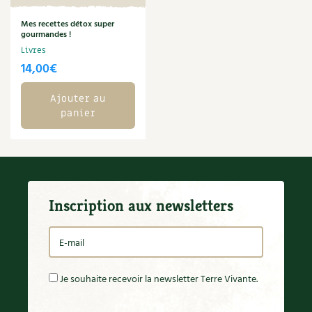
Carnets de saison
Mes recettes détox super
gourmandes !
Compléments
Livres
14,00
€
Dossier
4 saisons
Ajouter au
panier
Actualités
Vidéos et podcasts
Conseils vidéo des
4 saisons
Inscription aux newsletters
Secrets d’abonné
Tous au jardin ! avec Pascal
Je souhaite recevoir la newsletter Terre Vivante.
La vie secrète du jardin