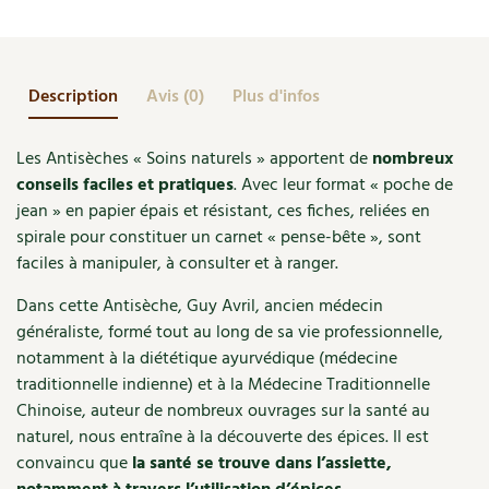
Accès
Bricolages au jardin
de
Les chroniques de Marie
Terre
Cuisine saine
Le magazine
Les 4 saisons
Séjourner en Trièves
Outils et ustensiles du jardin
Forums
vivante
:
Description
Avis (0)
Plus d'infos
Manger bio
Stages
Nous contacter
Biodiversité
Jardin bio
En
forme
Cures, régimes
Cartes cadeau
Les Antisèches « Soins naturels » apportent de
nombreux
Ravageurs et maladies au jardin
Habitat écologique
grâce
conseils faciles et pratiques
. Avec leur format « poche de
aux
Dessert, Boulangerie
jean » en papier épais et résistant, ces fiches, reliées en
Petit élevage
Cuisine saine
épices
spirale pour constituer un carnet « pense-bête », sont
Techniques, conservation, organisation
faciles à manipuler, à consulter et à ranger.
Cuisine saine
Soins naturels
Agenda, calendrier
Dans cette Antisèche, Guy Avril, ancien médecin
Alimentation et nutrition
Société et alternatives
généraliste, formé tout au long de sa vie professionnelle,
NOUVEAUTÉS
notamment à la diététique ayurvédique (médecine
Recettes de printemps
Les 4 saisons
& vous
traditionnelle indienne) et à la Médecine Traditionnelle
Feuilleter le catalogue
Chinoise, auteur de nombreux ouvrages sur la santé au
Recettes par type de plat
Questions à la rédaction
naturel, nous entraîne à la découverte des épices. Il est
convaincu que
la santé se trouve dans l’assiette,
Recettes sans gluten
Entre abonné·es