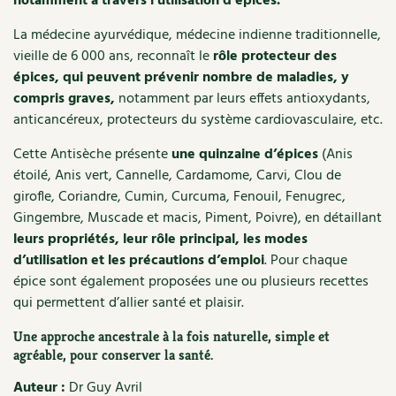
notamment à travers l’utilisation d’épices.
Recettes végétariennes et vegan
Trucs & astuces
La médecine ayurvédique, médecine indienne traditionnelle,
vieille de 6 000 ans, reconnaît le
rôle protecteur des
Habitat écologique
Expés
épices, qui peuvent prévenir nombre de maladies, y
compris graves,
notamment par leurs effets antioxydants,
Conception et gros oeuvre
Trocs & petites annonces
anticancéreux, protecteurs du système cardiovasculaire, etc.
Matériaux écologiques
Cette Antisèche présente
une quinzaine d’épices
(Anis
Appels à témoignage
étoilé, Anis vert, Cannelle, Cardamome, Carvi, Clou de
Énergie
girofle, Coriandre, Cumin, Curcuma, Fenouil, Fenugrec,
Bonnes adresses
Gingembre, Muscade et macis, Piment, Poivre), en détaillant
Gestion de l’eau
Liste des pépiniéristes
leurs propriétés, leur rôle principal, les modes
d’utilisation et les précautions d’emploi
. Pour chaque
Entretien de la maison
Mieux consommer
épice sont également proposées une ou plusieurs recettes
qui permettent d’allier santé et plaisir.
Décoration et petit bricolage
Une approche ancestrale à la fois naturelle, simple et
agréable, pour conserver la santé.
Santé et bien-être
Auteur :
Dr Guy Avril