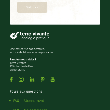
BD : La folle histoire des plantes
Une entreprise coopérative,
actrice de l'économie responsable.
Rendez-nous visite !
Terre vivante
169 chemin de Raud
38710 MENS
Facebook
Instagram
Linkedin
Pinterest
Youtube
Foire aux questions
FAQ – Abonnement