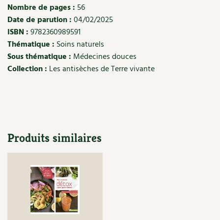
Les plantes et leurs vertus
Nombre de pages :
56
Date de parution :
04/02/2025
Soins et cosmétiques au naturel
ISBN :
9782360989591
Thématique :
Soins naturels
Société et alternatives
Sous thématique :
Médecines douces
Collection :
Les antisèches de Terre vivante
Vivre l’écologie
Protéger la nature
Autonomie
Produits similaires
Enfants
Actions pour la planète
Les 4 saisons
Archives