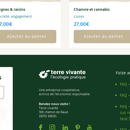
ignes & raisins
Chanvre et cannabis
ociété, engagement
Livres
7,00
€
27,00
€
Ajouter au panier
Ajouter au panier
Foire a
s
FAQ 
Une entreprise coopérative,
actrice de l'économie responsable.
FAQ 
Rendez-nous visite !
FAQ 
Terre vivante
169 chemin de Raud
sur n
38710 MENS
leur 
Facebook
Instagram
Linkedin
Pinterest
Youtube
FAQ 