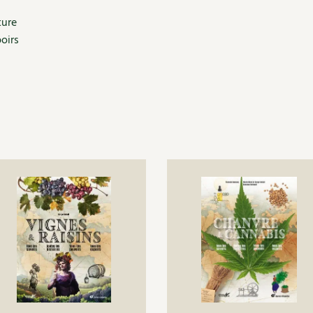
ture
oirs