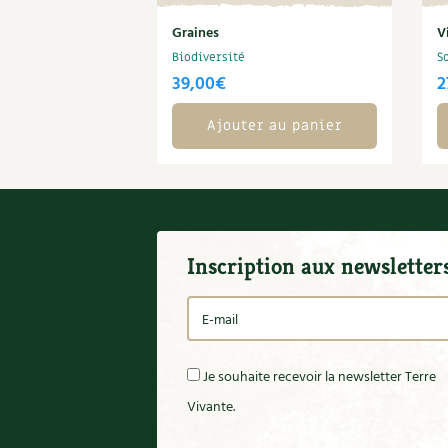
Graines
V
Biodiversité
S
39,00
€
2
Ajouter au panier
Inscription aux newsletter
Je souhaite recevoir la newsletter Terre
Vivante.