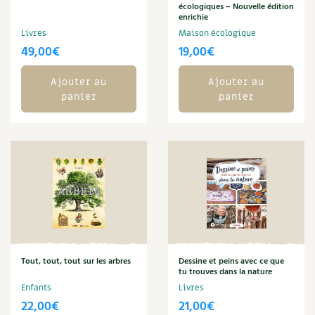
écologiques – Nouvelle édition
enrichie
Carnets de saison
Livres
Maison écologique
49,00
€
19,00
€
Compléments
Ajouter au
Ajouter au
Dossier
4 saisons
panier
panier
Actualités
Vidéos et podcasts
Conseils vidéo des
4 saisons
Secrets d’abonné
Tous au jardin ! avec Pascal
Tout, tout, tout sur les arbres
Dessine et peins avec ce que
tu trouves dans la nature
La vie secrète du jardin
Enfants
Livres
22,00
€
21,00
€