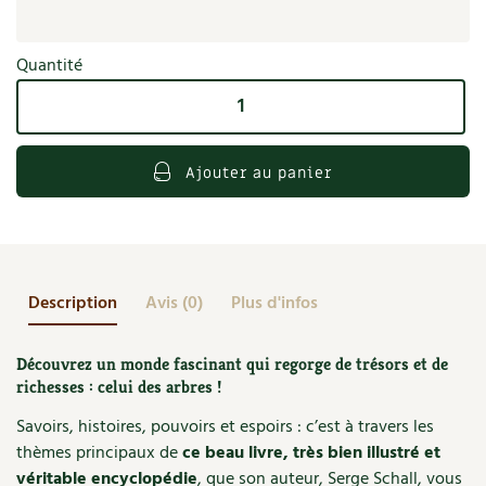
Accès
Bricolages au jardin
Les chroniques de Marie
Cuisine saine
Le magazine
Les 4 saisons
Séjourner en Trièves
Outils et ustensiles du jardin
Forums
Quantité
quantité
Manger bio
Stages
Nous contacter
Biodiversité
Jardin bio
de
Arbres
Cures, régimes
Cartes cadeau
Ravageurs et maladies au jardin
Habitat écologique
Ajouter au panier
Dessert, Boulangerie
Petit élevage
Cuisine saine
Techniques, conservation, organisation
Cuisine saine
Soins naturels
Agenda, calendrier
Description
Avis (0)
Plus d'infos
Alimentation et nutrition
Société et alternatives
NOUVEAUTÉS
Découvrez un monde fascinant qui regorge de trésors et de
Recettes de printemps
Les 4 saisons
& vous
richesses : celui des arbres !
Feuilleter le catalogue
Recettes par type de plat
Questions à la rédaction
Savoirs, histoires, pouvoirs et espoirs : c’est à travers les
thèmes principaux de
ce beau livre, très bien illustré et
Recettes sans gluten
Entre abonné·es
véritable encyclopédie
, que son auteur, Serge Schall, vous