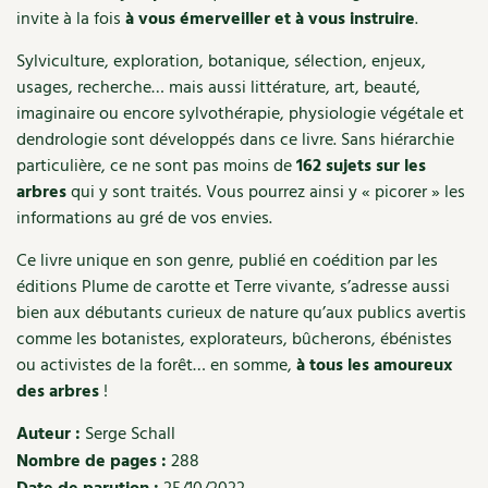
invite à la fois
à vous émerveiller et à vous instruire
.
Recettes végétariennes et vegan
Trucs & astuces
Sylviculture, exploration, botanique, sélection, enjeux,
Habitat écologique
usages, recherche… mais aussi littérature, art, beauté,
Expés
imaginaire ou encore sylvothérapie, physiologie végétale et
Conception et gros oeuvre
dendrologie sont développés dans ce livre. Sans hiérarchie
Trocs & petites annonces
particulière, ce ne sont pas moins de
162 sujets sur les
Matériaux écologiques
Appels à témoignage
arbres
qui y sont traités. Vous pourrez ainsi y « picorer » les
informations au gré de vos envies.
Énergie
Bonnes adresses
Ce livre unique en son genre, publié en coédition par les
éditions Plume de carotte et Terre vivante, s’adresse aussi
Gestion de l’eau
Liste des pépiniéristes
bien aux débutants curieux de nature qu’aux publics avertis
comme les botanistes, explorateurs, bûcherons, ébénistes
Entretien de la maison
Mieux consommer
ou activistes de la forêt… en somme,
à tous les amoureux
des arbres
!
Décoration et petit bricolage
Auteur :
Serge Schall
Santé et bien-être
Nombre de pages :
288