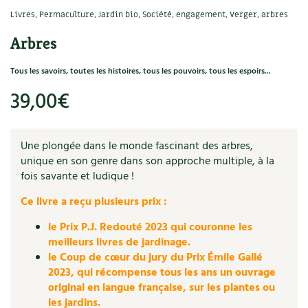
Ornement
Hors-séries
Livres
,
Permaculture, Jardin bio
,
Société, engagement
,
Verger, arbres
Médicinales
Programme 2026 du Centre Terre vivante
Calendrier des travaux du jardin
La tribune
Arbres
Biodiversité
Archives
Originales
Avec les enfants
Carte climatique
Édito des
4 saisons
Tous les savoirs, toutes les histoires, tous les pouvoirs, tous les espoirs...
Autonomie, bricolage
Soutenez Les 4 Saisons
Kits de jardinage
Venir en groupe
Calendrier lunaire
Manifeste pour la planète
39,00
€
Santé, bien-être
Outils de jardin
Scolaires
Potager
Champs d’action – le podcast
Médecine douce
Une plongée dans le monde fascinant des arbres,
Accessoires de jardin
Séminaires, entreprises, associations, collectivités…
Verger
Table ronde jardinière
unique en son genre dans son approche multiple, à la
Cosmétique bio, soins
fois savante et ludique !
Jeux
Les espaces de formation
Permaculture et syntropie
En direct !
Ce livre a reçu plusieurs prix :
Maison écologique
DVD
Dormir à Terre vivante
Cultiver sous serre
Débat d’experts
le Prix P.J. Redouté 2023 qui couronne les
Enfants
meilleurs livres de jardinage.
Nos productions
Infos pratiques
Jardiner en ville
Nouvelles sur le jardin et l’écologie
le Coup de cœur du jury du Prix Émile Gallé
DIY, autonomie
2023, qui récompense tous les ans un ouvrage
Agenda, calendrier
Horaires, tarifs, restauration
Ornement et aménagement du jardin
Prenez-en de la graine !
original en langue française, sur les plantes ou
les jardins.
Société, engagement
Livres