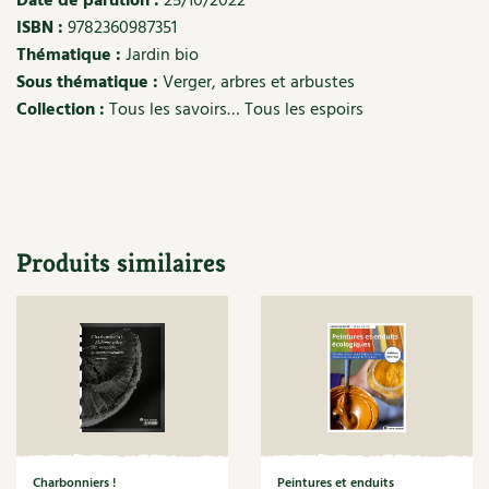
Date de parution :
25/10/2022
Les plantes et leurs vertus
ISBN :
9782360987351
Thématique :
Jardin bio
Soins et cosmétiques au naturel
Sous thématique :
Verger, arbres et arbustes
Collection :
Tous les savoirs… Tous les espoirs
Société et alternatives
Vivre l’écologie
Protéger la nature
Produits similaires
Autonomie
Enfants
Actions pour la planète
Les 4 saisons
Archives
Charbonniers !
Peintures et enduits