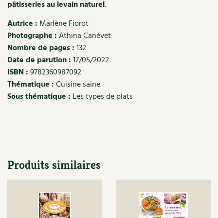
Les plantes et leurs vertus
pâtisseries au levain naturel
.
Autrice :
Marlène Fiorot
Soins et cosmétiques au naturel
Photographe :
Athina Canévet
Nombre de pages :
132
Société et alternatives
Date de parution :
17/05/2022
Vivre l’écologie
ISBN :
9782360987092
Thématique :
Cuisine saine
Protéger la nature
Sous thématique :
Les types de plats
Autonomie
Enfants
Actions pour la planète
Produits similaires
Les 4 saisons
Archives