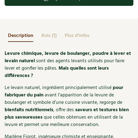
Accès
Bricolages au jardin
Les chroniques de Marie
et
pâtisseries
Cuisine saine
Le magazine
Les 4 saisons
Séjourner en Trièves
Outils et ustensiles du jardin
Forums
au
levain
Manger bio
Stages
Nous contacter
Biodiversité
Jardin bio
naturel
Description
Avis (1)
Plus d'infos
Cures, régimes
Cartes cadeau
Ravageurs et maladies au jardin
Habitat écologique
Levure chimique, levure de boulanger, poudre à lever et
Dessert, Boulangerie
levain naturel
sont des agents levants utilisés pour faire
Petit élevage
Cuisine saine
lever et gonfler les pâtes.
Mais quelles sont leurs
Techniques, conservation, organisation
Cuisine saine
différences ?
Soins naturels
Agenda, calendrier
Le levain naturel, ingrédient principalement utilisé
pour
Alimentation et nutrition
Société et alternatives
fabriquer du pain
avant l’apparition de la levure de
NOUVEAUTÉS
boulanger et symbole d’une cuisine vivante, regorge de
Recettes de printemps
Les 4 saisons
& vous
bienfaits nutritionnels
, offre des
saveurs et textures bien
Feuilleter le catalogue
plus savoureuses
que celles obtenues en utilisant de la
Recettes par type de plat
Questions à la rédaction
levure et permet une meilleure conservation.
Recettes sans gluten
Entre abonné·es
Marlène Fiorot, ingénieure chimiste et enseignante,