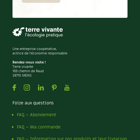
Une entreprise coopérative,
actrice de l'économie responsable.
Rendez-nous visite !
Terre vivante
169 chemin de Raud
38710 MENS
Facebook
Instagram
Linkedin
Pinterest
Youtube
Foire aux questions
FAQ – Abonnement
FAQ – Ma commande
FAQ – Information sur nos produits et leur livraison