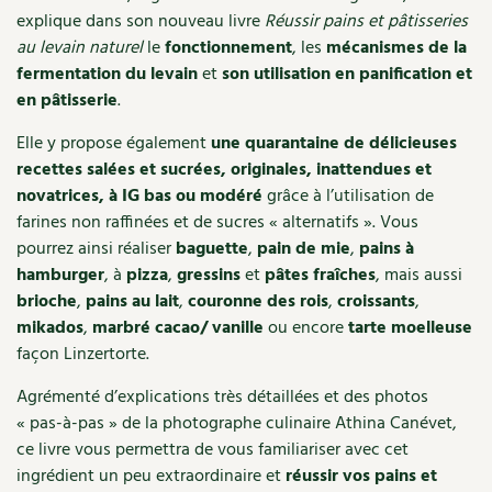
explique dans son nouveau livre
Réussir pains et pâtisseries
Recettes végétariennes et vegan
Trucs & astuces
au levain naturel
le
fonctionnement
, les
mécanismes de la
fermentation du levain
et
son utilisation en panification et
Habitat écologique
Expés
en pâtisserie
.
Conception et gros oeuvre
Trocs & petites annonces
Elle y propose également
une quarantaine de délicieuses
recettes salées et sucrées, originales, inattendues et
Matériaux écologiques
Appels à témoignage
novatrices, à IG bas ou modéré
grâce à l’utilisation de
farines non raffinées et de sucres « alternatifs ». Vous
Énergie
Bonnes adresses
pourrez ainsi réaliser
baguette
,
pain de mie
,
pains à
hamburger
, à
pizza
,
gressins
et
pâtes fraîches
, mais aussi
Gestion de l’eau
Liste des pépiniéristes
brioche
,
pains au lait
,
couronne des rois
,
croissants
,
mikados
,
marbré cacao/ vanille
ou encore
tarte moelleuse
Entretien de la maison
Mieux consommer
façon Linzertorte.
Décoration et petit bricolage
Agrémenté d’explications très détaillées et des photos
« pas-à-pas » de la photographe culinaire Athina Canévet,
Santé et bien-être
ce livre vous permettra de vous familiariser avec cet
ingrédient un peu extraordinaire et
réussir vos pains et