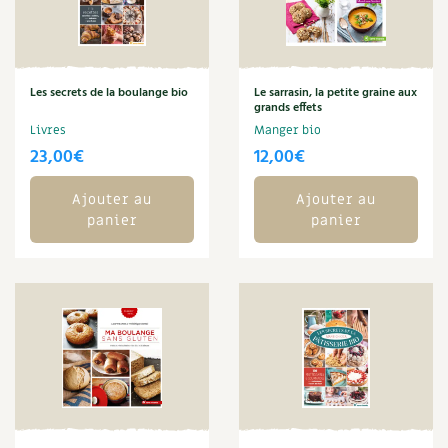
Carnets de saison
Compléments
Les secrets de la boulange bio
Le sarrasin, la petite graine aux
grands effets
Dossier
4 saisons
Livres
Manger bio
23,00
€
12,00
€
Actualités
Ajouter au
Ajouter au
Vidéos et podcasts
panier
panier
Conseils vidéo des
4 saisons
Secrets d’abonné
Tous au jardin ! avec Pascal
La vie secrète du jardin