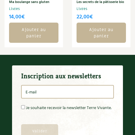
BD : La folle histoire des plantes
Ma boulange sans gluten
Les secrets de la pâtisserie bio
Livres
Livres
14,00
€
22,00
€
Ajouter au
Ajouter au
panier
panier
Inscription aux newsletters
Je souhaite recevoir la newsletter Terre Vivante.