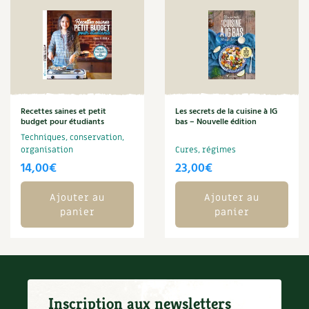
Carnets de saison
Compléments
Dossier
4 saisons
Recettes saines et petit
Les secrets de la cuisine à IG
Actualités
budget pour étudiants
bas – Nouvelle édition
Techniques, conservation,
Vidéos et podcasts
organisation
Cures, régimes
14,00
€
23,00
€
Conseils vidéo des
4 saisons
Ajouter au
Ajouter au
panier
panier
Secrets d’abonné
Tous au jardin ! avec Pascal
La vie secrète du jardin
Inscription aux newsletters