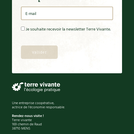
BD : La folle histoire des plantes
Je souhaite recevoir la newsletter Terre Vivante.
Une entreprise coopérative,
actrice de l'économie responsable.
Rendez-nous visite !
Terre vivante
169 chemin de Raud
38710 MENS