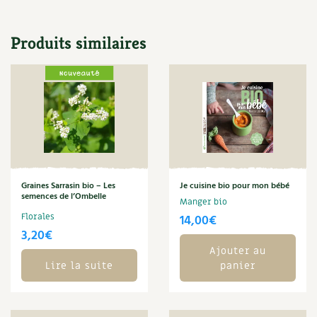
Les plantes et leurs vertus
Soins et cosmétiques au naturel
Produits similaires
Société et alternatives
Vivre l’écologie
Protéger la nature
Autonomie
Graines Sarrasin bio – Les
Je cuisine bio pour mon bébé
semences de l’Ombelle
Enfants
Manger bio
Florales
14,00
€
3,20
€
Actions pour la planète
Ajouter au
Lire la suite
panier
Les 4 saisons
Archives