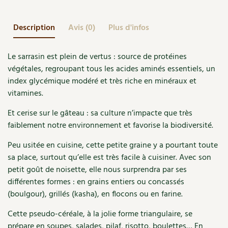
graine
Accès
Bricolages au jardin
Les chroniques de Marie
aux
Cuisine saine
Le magazine
Les 4 saisons
grands
Description
Séjourner en Trièves
Avis (0)
Plus d'infos
Outils et ustensiles du jardin
Forums
effets
Manger bio
Stages
Nous contacter
Biodiversité
Jardin bio
Le sarrasin est plein de vertus : source de protéines
végétales, regroupant tous les acides aminés essentiels, un
Cures, régimes
Cartes cadeau
Ravageurs et maladies au jardin
Habitat écologique
index glycémique modéré et très riche en minéraux et
Dessert, Boulangerie
vitamines.
Petit élevage
Cuisine saine
Et cerise sur le gâteau : sa culture n’impacte que très
Techniques, conservation, organisation
Cuisine saine
faiblement notre environnement et favorise la biodiversité.
Soins naturels
Agenda, calendrier
Peu usitée en cuisine, cette petite graine y a pourtant toute
Alimentation et nutrition
Société et alternatives
sa place, surtout qu’elle est très facile à cuisiner. Avec son
NOUVEAUTÉS
petit goût de noisette, elle nous surprendra par ses
Recettes de printemps
Les 4 saisons
& vous
différentes formes : en grains entiers ou concassés
Feuilleter le catalogue
(boulgour), grillés (kasha), en flocons ou en farine.
Recettes par type de plat
Questions à la rédaction
Cette pseudo-céréale, à la jolie forme triangulaire, se
Recettes sans gluten
Entre abonné·es
prépare en soupes, salades, pilaf, risotto, boulettes… En