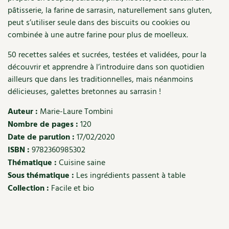
pâtisserie, la farine de sarrasin, naturellement sans gluten,
Recettes végétariennes et vegan
Trucs & astuces
peut s’utiliser seule dans des biscuits ou cookies ou
combinée à une autre farine pour plus de moelleux.
Habitat écologique
Expés
50 recettes salées et sucrées, testées et validées, pour la
Conception et gros oeuvre
Trocs & petites annonces
découvrir et apprendre à l’introduire dans son quotidien
ailleurs que dans les traditionnelles, mais néanmoins
Matériaux écologiques
Appels à témoignage
délicieuses, galettes bretonnes au sarrasin !
Auteur :
Marie-Laure Tombini
Énergie
Bonnes adresses
Nombre de pages :
120
Gestion de l’eau
Date de parution :
17/02/2020
Liste des pépiniéristes
ISBN :
9782360985302
Entretien de la maison
Mieux consommer
Thématique :
Cuisine saine
Sous thématique :
Les ingrédients passent à table
Décoration et petit bricolage
Collection :
Facile et bio
Santé et bien-être