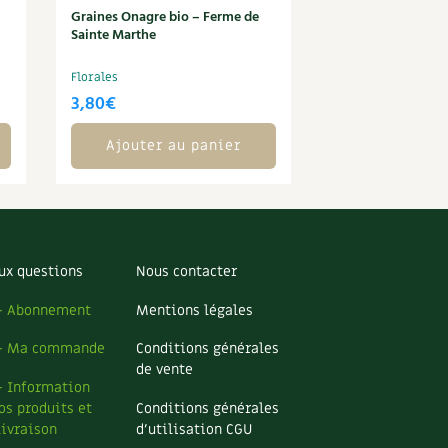
Graines Onagre bio – Ferme de
Sainte Marthe
Florales
3,80
€
Ajouter au panier
ux questions
Nous contacter
– Abonnement
Mentions légales
– Ma commande
Conditions générales
de vente
– Information
os produits et
Conditions générales
livraison
d’utilisation CGU