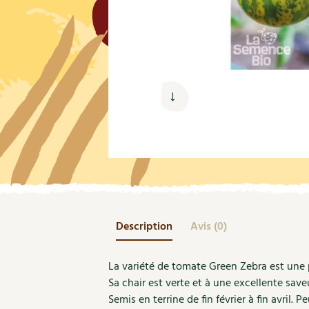
Nouvelles sur le jardin et l’écologie
Biodiversité
Co
Jardiner en ville
Autonomie, bricolage
Ma
Ornement et aménagement du jardin
Prenez-en de la graine !
Én
Bricolages au jardin
Ge
Outils et ustensiles du jardin
Les chroniques de Marie
En
Biodiversité
Dé
Ravageurs et maladies au jardin
Petit élevage
Description
Avis (0)
La variété de tomate Green Zebra est une pl
Sa chair est verte et à une excellente save
Semis en terrine de fin février à fin avril