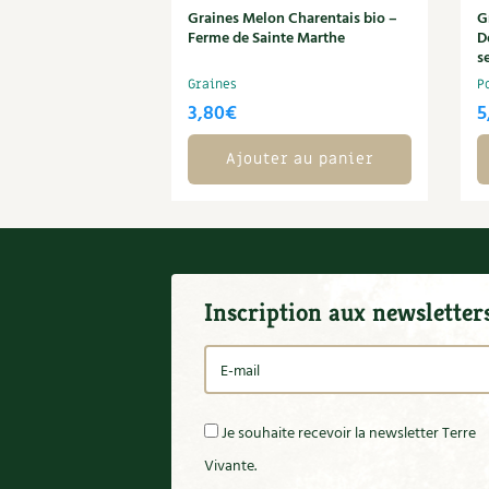
Graines Melon Charentais bio –
G
Ferme de Sainte Marthe
D
s
Graines
P
3,80
€
5
Ajouter au panier
Inscription aux newsletter
Je souhaite recevoir la newsletter Terre
Vivante.