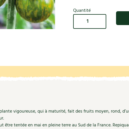
Autonomie
NOUVEAUTÉ
nception et gros oeuvre
Quantité
tériaux écologiques
Société, engagement
quantité
Enfants
Feuilleter l
ergie
de
stion de l’eau
Graines
Actions pour la planète
Tomate
tretien de la maison
Green
coration et petit bricolage
Zebra
bio
-
La
semence
bio
ante vigoureuse, qui à maturité, fait des fruits moyen, rond, d’un 
ur.
. Peut être tentée en mai en pleine terre au Sud de la France. Repiq