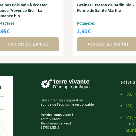
raines Pois nain à écosser
Graines Cresson de jardin bio –
ouce Provence Bio – La
Ferme de Sainte Marthe
emence bio
otagères
Potagères
,95
€
3,80
€
Ajouter au panier
Ajouter au panier
Foire a
s
FAQ 
Une entreprise coopérative,
actrice de l'économie responsable.
FAQ 
Rendez-nous visite !
FAQ 
Terre vivante
169 chemin de Raud
sur n
38710 MENS
leur 