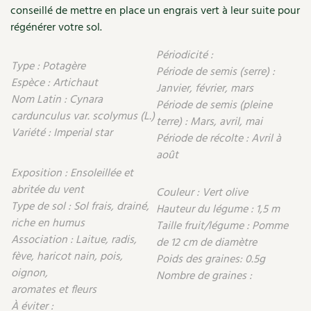
conseillé de mettre en place un engrais vert à leur suite pour
Recettes végétariennes et vegan
Trucs & astuces
régénérer votre sol.
Habitat écologique
Périodicité :
Expés
Type : Potagère
Période de semis (serre) :
Espèce : Artichaut
Conception et gros oeuvre
Janvier, février, mars
Trocs & petites annonces
Nom Latin : Cynara
Période de semis (pleine
cardunculus var. scolymus (L.)
Matériaux écologiques
terre) : Mars, avril, mai
Appels à témoignage
Variété : Imperial star
Période de récolte : Avril à
Énergie
Bonnes adresses
août
Exposition : Ensoleillée et
Gestion de l’eau
Liste des pépiniéristes
abritée du vent
Couleur : Vert olive
Type de sol : Sol frais, drainé,
Hauteur du légume : 1,5 m
Entretien de la maison
Mieux consommer
riche en humus
Taille fruit/légume : Pomme
Association : Laitue, radis,
de 12 cm de diamètre
Décoration et petit bricolage
fève, haricot nain, pois,
Poids des graines: 0.5g
oignon,
Nombre de graines :
Santé et bien-être
aromates et fleurs
À éviter :