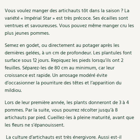
Accès
Bricolages au jardin
Les chroniques de Marie
bio
Vous voulez manger des artichauts tôt dans la saison ? La
Cuisine saine
Le magazine
Les 4 saisons
Séjourner en Trièves
Outils et ustensiles du jardin
variété « Impérial Star » est très précoce. Ses écailles sont
Forums
ventrues et savoureuses. Vous pouvez même manger cru les
Manger bio
Stages
Nous contacter
Biodiversité
plus jeunes pommes.
Jardin bio
Cures, régimes
Cartes cadeau
Semez en godet, ou directement au potager après les
Ravageurs et maladies au jardin
Habitat écologique
dernières gelées, à un cm de profondeur. Les plantules font
Dessert, Boulangerie
surface sous 12 jours. Repiquez les pieds lorsqu’ils ont 2
Petit élevage
Cuisine saine
feuilles. Séparez-les de 80 cm au minimum, car leur
Techniques, conservation, organisation
croissance est rapide. Un arrosage modéré évite
Cuisine saine
Soins naturels
d’occasionner la pourriture des têtes et l’apparition du
Agenda, calendrier
mildiou.
Alimentation et nutrition
Société et alternatives
NOUVEAUTÉS
Lors de leur première année, les plants donneront de 3 à 4
Recettes de printemps
Les 4 saisons
& vous
pommes. Par la suite, vous pourrez récolter jusqu’à 8
Feuilleter le catalogue
artichauts par pied. Cueillez-les à pleine maturité, avant que
Recettes par type de plat
Questions à la rédaction
les fleurs ne s’épanouissent.
Recettes sans gluten
Entre abonné·es
La culture d’artichauts est très énergivore. Aussi est-il