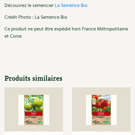
Les plantes et leurs vertus
Découvrez le semencier
La Semence Bio
Soins et cosmétiques au naturel
Crédit Photo : La Semence Bio
Ce produit ne peut être expédié hors France Métropolitaine
Société et alternatives
et Corse
Vivre l’écologie
Protéger la nature
Autonomie
Produits similaires
Enfants
Actions pour la planète
Les 4 saisons
Archives