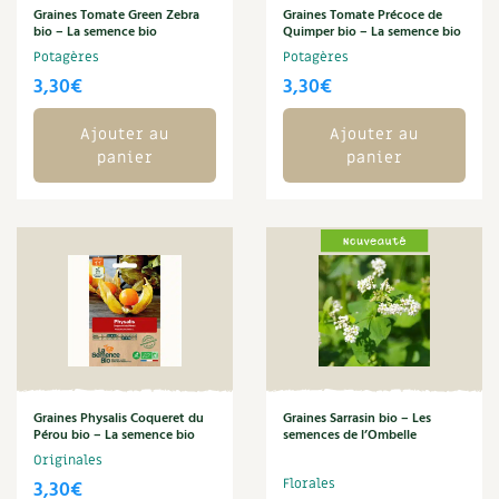
Graines Tomate Green Zebra
Graines Tomate Précoce de
Carnets de saison
bio – La semence bio
Quimper bio – La semence bio
Potagères
Potagères
Compléments
3,30
€
3,30
€
Dossier
4 saisons
Ajouter au
Ajouter au
panier
panier
Actualités
Vidéos et podcasts
Conseils vidéo des
4 saisons
Secrets d’abonné
Tous au jardin ! avec Pascal
Graines Physalis Coqueret du
Graines Sarrasin bio – Les
Pérou bio – La semence bio
semences de l’Ombelle
La vie secrète du jardin
Originales
3,30
€
Florales