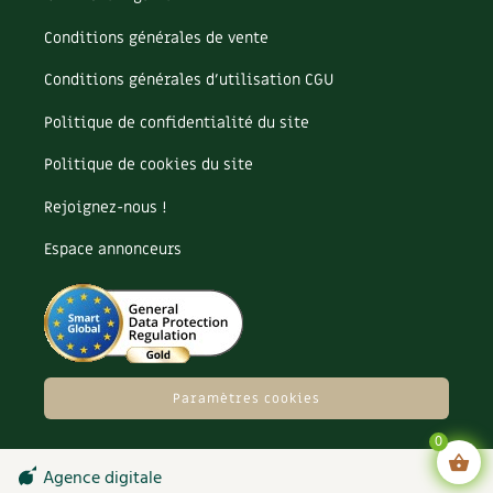
Les plantes et leurs vertus
Conditions générales de vente
Soins et cosmétiques au naturel
Conditions générales d’utilisation CGU
Société et alternatives
Politique de confidentialité du site
Vivre l’écologie
Politique de cookies du site
Rejoignez-nous !
Protéger la nature
Espace annonceurs
Autonomie
Enfants
Actions pour la planète
Paramètres cookies
Les 4 saisons
0
Archives
Agence digitale