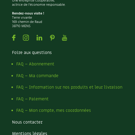
Une entreprise coopérative,
actrice de l'économie responsable.
Recettes végétariennes et vegan
Trucs & astuces
Rendez-nous visite !
Terre vivante
169 chemin de Raud
Habitat écologique
Expés
38710 MENS
Facebook
Instagram
Linkedin
Pinterest
Youtube
Conception et gros oeuvre
Trocs & petites annonces
Matériaux écologiques
Appels à témoignage
Foire aux questions
FAQ – Abonnement
Énergie
Bonnes adresses
FAQ – Ma commande
Gestion de l’eau
Liste des pépiniéristes
FAQ – Information sur nos produits et leur livraison
Entretien de la maison
Mieux consommer
FAQ – Paiement
Décoration et petit bricolage
FAQ – Mon compte, mes coordonnées
Santé et bien-être
Nous contacter
Mentions légales