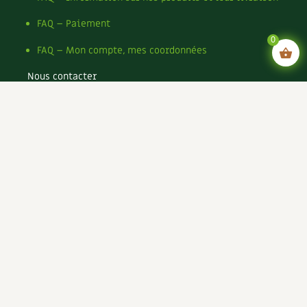
FAQ – Paiement
0
FAQ – Mon compte, mes coordonnées
Nous contacter
Mentions légales
Conditions générales de vente
Conditions générales d’utilisation CGU
Politique de confidentialité du site
Politique de cookies du site
Rejoignez-nous !
Espace annonceurs