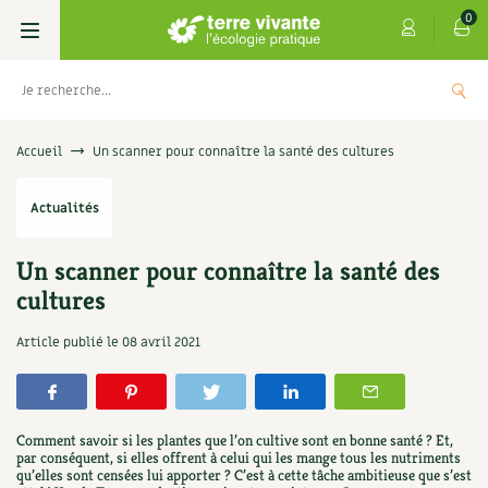
0
Livres
Accueil
Un scanner pour connaître la santé des cultures
Permaculture, Jardin bio
Les 4 saisons
Actualités
Potager
S’abonner
Boutique
Un scanner pour connaître la santé des
cultures
Techniques de jardinage
Se réabonner
Graines, semences
Cartes cadeau
ante : Les
Don pour soutenir Terre viv
Article publié le
08 avril 2021
Verger, arbres
Offrir un abonnement
Potagères
Centre Terre vivante
+
5,00
€
+
AJOUTER
Petit élevage
Les numéros
Aromatiques
Découvrir le Centre
Infos & conseils
Comment savoir si les plantes que l’on cultive sont en bonne santé ? Et,
Aménagement jardin
par conséquent, si elles offrent à celui qui les mange tous les nutriments
4 saisons
Florales
Visiter en famille, entre amis
Jardin bio
Parole libre
qu’elles sont censées lui apporter ? C’est à cette tâche ambitieuse que s’est