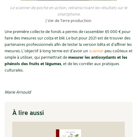
Les plantes et leurs vertus
Le scanner de poche en action, retranscrivant les résultats sur le
smartphone.
Soins et cosmétiques au naturel
| Ver de Terre production
Société et alternatives
Une première collecte de fonds a permis de rassembler 65 000 € pour
faire des mesures sur colza et blé. Le but pour 2021 est de trouver des
partenaires professionnels afin de tester la version bêta et d’affiner les
Vivre l’écologie
mesures. L’objectif à long terme est d’avoir un
scanner
peu coûteux et
simple à utiliser, qui permettrait de
mesurer les antioxydants et les
Protéger la nature
phénols des fruits et légumes
, et de les corréler aux pratiques
culturales.
Autonomie
Enfants
Marie Arnould
Actions pour la planète
À lire aussi
Les 4 saisons
Archives