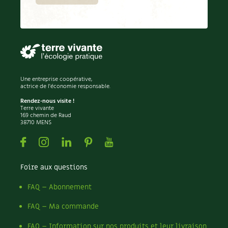
Une entreprise coopérative,
actrice de l'économie responsable.
Rendez-nous visite !
Terre vivante
169 chemin de Raud
38710 MENS
Facebook
Instagram
Linkedin
Pinterest
Youtube
Foire aux questions
FAQ – Abonnement
FAQ – Ma commande
FAQ – Information sur nos produits et leur livraison