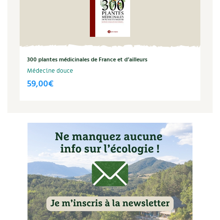
Carnets de saison
Compléments
Dossier
4 saisons
300 plantes médicinales de France et d’ailleurs
Médecine douce
59,00
€
Actualités
Vidéos et podcasts
Conseils vidéo des
4 saisons
Secrets d’abonné
Tous au jardin ! avec Pascal
La vie secrète du jardin