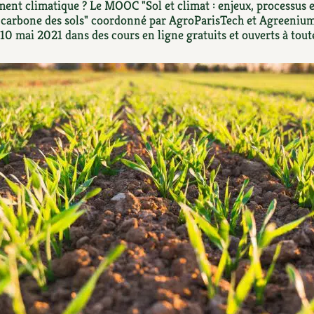
Autonomie
NOUVEAUTÉ
ment climatique ? Le MOOC "Sol et climat : enjeux, processus e
nception et gros oeuvre
e carbone des sols" coordonné par AgroParisTech et Agreeniu
tériaux écologiques
 10 mai 2021 dans des cours en ligne gratuits et ouverts à toute
Société, engagement
Enfants
Feuilleter l
ergie
stion de l’eau
Actions pour la planète
tretien de la maison
coration et petit bricolage