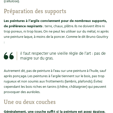
(cellulose).
Carnets de saison
Préparation des supports
Compléments
Les peintures à l’argile conviennent pour de nombreux supports,
de préférence respirants
: terre, chaux, plâtre. Ils ne doivent être ni
Dossier
4 saisons
trop poreux, ni trop lisses. On ne peut les utiliser sur du métal, ni après
une peinture laque, à moins de la poncer. Comme le dit Bruno Gouttry
:
Actualités
il faut respecter une vieille règle de l’art : pas de
Vidéos et podcasts
maigre sur du gras.
Conseils vidéo des
4 saisons
Autrement dit, pas de peinture à l’eau sur une peinture à l’huile, sauf
après ponçage. Les peintures à l’argile tiennent sur le bois, pas trop
Secrets d’abonné
rugueux et non soumis aux frottements (lambris, plafonds). Évitez
cependant les bois riches en tanins (chêne, châtaignier) qui peuvent
Tous au jardin ! avec Pascal
provoquer des auréoles.
Une ou deux couches
La vie secrète du jardin
Généralement, une couche suffit si la peinture est assez épaisse.