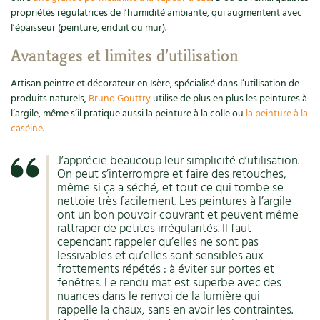
Accès
Bricolages au jardin
Les chroniques de Marie
propriétés régulatrices de l’humidité ambiante, qui augmentent avec
l’épaisseur (peinture, enduit ou mur).
Cuisine saine
Le magazine
Les 4 saisons
Séjourner en Trièves
Outils et ustensiles du jardin
Forums
Avantages et limites d’utilisation
Manger bio
Stages
Nous contacter
Biodiversité
Jardin bio
Artisan peintre et décorateur en Isère, spécialisé dans l’utilisation de
Cures, régimes
produits naturels,
Bruno Gouttry
utilise de plus en plus les peintures à
Cartes cadeau
Ravageurs et maladies au jardin
Habitat écologique
l’argile, même s’il pratique aussi la peinture à la colle ou
la peinture à la
caséine
.
Dessert, Boulangerie
Petit élevage
Cuisine saine
J’apprécie beaucoup leur simplicité d’utilisation.
Techniques, conservation, organisation
On peut s’interrompre et faire des retouches,
Cuisine saine
Soins naturels
même si ça a séché, et tout ce qui tombe se
Agenda, calendrier
nettoie très facilement. Les peintures à l’argile
Alimentation et nutrition
Société et alternatives
ont un bon pouvoir couvrant et peuvent même
rattraper de petites irrégularités. Il faut
NOUVEAUTÉS
cependant rappeler qu’elles ne sont pas
Recettes de printemps
Les 4 saisons
& vous
lessivables et qu’elles sont sensibles aux
Feuilleter le catalogue
frottements répétés : à éviter sur portes et
Recettes par type de plat
Questions à la rédaction
fenêtres. Le rendu mat est superbe avec des
nuances dans le renvoi de la lumière qui
Recettes sans gluten
rappelle la chaux, sans en avoir les contraintes.
Entre abonné·es