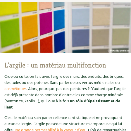
Ornement
Hors-séries
Médicinales
Programme 2026 du Centre Terre vivante
Calendrier des travaux du jardin
La tribune
Biodiversité
Archives
Originales
Avec les enfants
Carte climatique
Édito des
4 saisons
Autonomie, bricolage
Soutenez Les 4 Saisons
Kits de jardinage
Venir en groupe
Calendrier lunaire
Manifeste pour la planète
Santé, bien-être
Outils de jardin
Scolaires
Potager
Champs d’action – le podcast
Médecine douce
Accessoires de jardin
Séminaires, entreprises, associations, collectivités…
L’argile : un matériau multifonction
Verger
Table ronde jardinière
Cosmétique bio, soins
Jeux
Crue ou cuite, on fait avec l’argile des murs, des enduits, des briques,
Les espaces de formation
Permaculture et syntropie
En direct !
des tuiles ou des poteries. Sans parler de ses vertus médicinales ou
Maison écologique
cosmétiques
. Alors, pourquoi pas des peintures ? D’autant que l’argile
DVD
Dormir à Terre vivante
Cultiver sous serre
Débat d’experts
est déjà présente dans nombre d’entre elles comme charge minérale
(bentonite, kaolin…), qui joue à la fois
un rôle d’épaississant et de
Enfants
Nos productions
Infos pratiques
Jardiner en ville
Nouvelles sur le jardin et l’écologie
liant
.
DIY, autonomie
Agenda, calendrier
C’est le matériau sain par excellence : antistatique et ne provoquant
Horaires, tarifs, restauration
Ornement et aménagement du jardin
Prenez-en de la graine !
aucune allergie. L’argile possède une structure microporeuse qui lui
Société, engagement
offre
une grande perméabilité à la vapeur d’eau
. D’où de remarquables
Livres