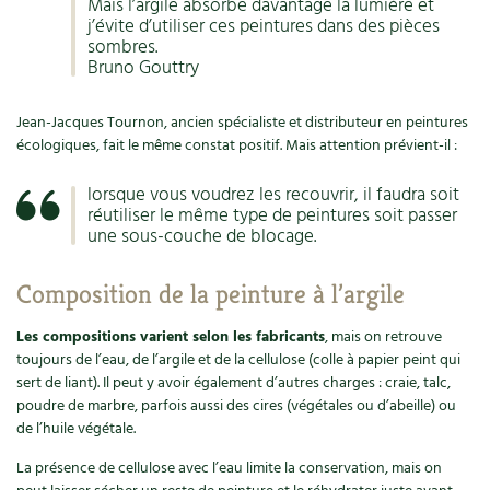
Mais l’argile absorbe davantage la lumière et
j’évite d’utiliser ces peintures dans des pièces
Recettes végétariennes et vegan
Trucs & astuces
sombres.
Bruno Gouttry
Habitat écologique
Expés
Jean-Jacques Tournon, ancien spécialiste et distributeur en peintures
Conception et gros oeuvre
Trocs & petites annonces
écologiques, fait le même constat positif. Mais attention prévient-il :
Matériaux écologiques
Appels à témoignage
lorsque vous voudrez les recouvrir, il faudra soit
réutiliser le même type de peintures soit passer
une sous-couche de blocage.
Énergie
Bonnes adresses
Composition de la peinture à l’argile
Gestion de l’eau
Liste des pépiniéristes
Les compositions varient selon les fabricants
, mais on retrouve
Entretien de la maison
Mieux consommer
toujours de l’eau, de l’argile et de la cellulose (colle à papier peint qui
sert de liant). Il peut y avoir également d’autres charges : craie, talc,
Décoration et petit bricolage
poudre de marbre, parfois aussi des cires (végétales ou d’abeille) ou
de l’huile végétale.
Santé et bien-être
La présence de cellulose avec l’eau limite la conservation, mais on