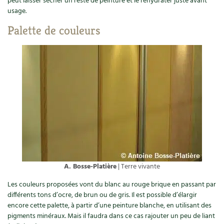
peut laisser sécher un reste de peinture et le réhydrater juste avant
Les plantes et leurs vertus
usage.
Soins et cosmétiques au naturel
Palette de couleurs
Société et alternatives
Vivre l’écologie
Protéger la nature
Autonomie
Enfants
A. Bosse-Platière
| Terre vivante
Actions pour la planète
Les couleurs proposées vont du blanc au rouge brique en passant par
Les 4 saisons
différents tons d’ocre, de brun ou de gris. Il est possible d’élargir
encore cette palette, à partir d’une peinture blanche, en utilisant des
Archives
pigments minéraux. Mais il faudra dans ce cas rajouter un peu de liant