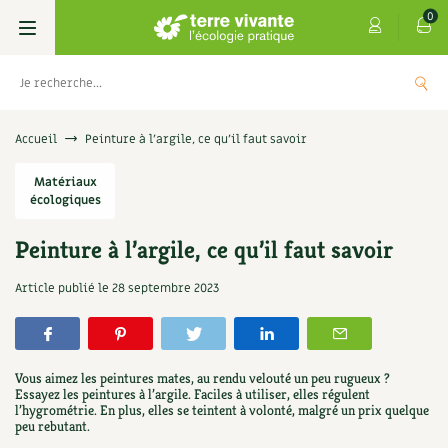
0
Livres
Accueil
Peinture à l’argile, ce qu’il faut savoir
Permaculture, Jardin bio
Matériaux
Les 4 saisons
écologiques
Potager
S’abonner
Boutique
Peinture à l’argile, ce qu’il faut savoir
Techniques de jardinage
Se réabonner
Graines, semences
Cartes cadeau
Article publié le
28 septembre 2023
s
Don pour soutenir Terre vivante
Verger, arbres
Offrir un abonnement
Potagères
Centre Terre vivante
+
AJOUTE
5,00
€
TER
Petit élevage
Les numéros
Aromatiques
Vous aimez les peintures mates, au rendu velouté un peu rugueux ?
Découvrir le Centre
Infos & conseils
Essayez les peintures à l’argile. Faciles à utiliser, elles régulent
l’hygrométrie. En plus, elles se teintent à volonté, malgré un prix quelque
Aménagement jardin
4 saisons
Florales
peu rebutant.
Visiter en famille, entre amis
Jardin bio
Parole libre