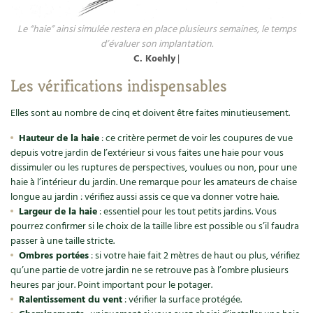
Carnets de saison
Le “haie” ainsi simulée restera en place plusieurs semaines, le temps
d’évaluer son implantation.
Compléments
C. Koehly
|
Les vérifications indispensables
Dossier
4 saisons
Elles sont au nombre de cinq et doivent être faites minutieusement.
Actualités
Hauteur de la haie
: ce critère permet de voir les coupures de vue
Vidéos et podcasts
depuis votre jardin de l’extérieur si vous faites une haie pour vous
dissimuler ou les ruptures de perspectives, voulues ou non, pour une
haie à l’intérieur du jardin. Une remarque pour les amateurs de chaise
Conseils vidéo des
4 saisons
longue au jardin : vérifiez aussi assis ce que va donner votre haie.
Largeur de la haie
: essentiel pour les tout petits jardins. Vous
Secrets d’abonné
pourrez confirmer si le choix de la taille libre est possible ou s’il faudra
passer à une taille stricte.
Tous au jardin ! avec Pascal
Ombres portées
: si votre haie fait 2 mètres de haut ou plus, vérifiez
qu’une partie de votre jardin ne se retrouve pas à l’ombre plusieurs
La vie secrète du jardin
heures par jour. Point important pour le potager.
Ralentissement du vent
: vérifier la surface protégée.