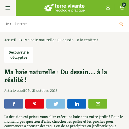
0
Livres
Accueil
Ma haie naturelle : Du dessin… à la réalité !
Permaculture, Jardin bio
Découvrir &
Les 4 saisons
décrypter
Potager
S’abonner
Boutique
Ma haie naturelle : Du dessin… à la
réalité !
Techniques de jardinage
Se réabonner
Graines, semences
Cartes cadeau
e
Coffret Le petit potageur
Article publié le
31 octobre 2022
Verger, arbres
Offrir un abonnement
Potagères
Centre Terre vivante
JOUTER
+
AJO
19,00
€
Petit élevage
Les numéros
Aromatiques
Découvrir le Centre
Infos & conseils
La décision est prise : vous allez créer une haie dans votre jardin ! Pour le
Aménagement jardin
4 saisons
moment, pas question d’aller chercher les pelles et les pioches pour
Florales
Visiter en famille, entre amis
Jardin bio
Parole libre
commencer à creuser des trous ou de se précipiter en jardinerie pour