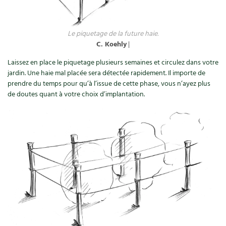
Les plantes et leurs vertus
Soins et cosmétiques au naturel
Le piquetage de la future haie.
C. Koehly
|
Société et alternatives
Laissez en place le piquetage plusieurs semaines et circulez dans votre
jardin. Une haie mal placée sera détectée rapidement. Il importe de
Vivre l’écologie
prendre du temps pour qu’à l’issue de cette phase, vous n’ayez plus
de doutes quant à votre choix d’implantation.
Protéger la nature
Autonomie
Enfants
Actions pour la planète
Les 4 saisons
Archives