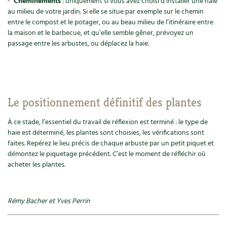
Cheminements
: uniquement si vous avez choisi d’installer une haie
BD : La folle histoire des plantes
au milieu de votre jardin. Si elle se situe par exemple sur le chemin
entre le compost et le potager, ou au beau milieu de l’itinéraire entre
la maison et le barbecue, et qu’elle semble gêner, prévoyez un
passage entre les arbustes, ou déplacez la haie.
Le positionnement définitif des plantes
À ce stade, l’essentiel du travail de réflexion est terminé : le type de
haie est déterminé, les plantes sont choisies, les vérifications sont
faites. Repérez le lieu précis de chaque arbuste par un petit piquet et
démontez le piquetage précédent. C’est le moment de réfléchir où
acheter les plantes.
Rémy Bacher et Yves Perrin