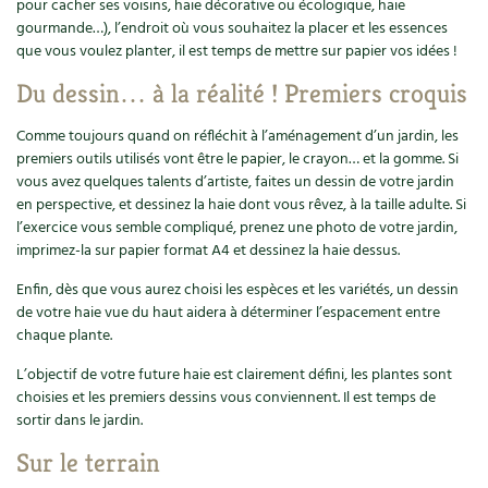
pour cacher ses voisins, haie décorative ou écologique, haie
Accès
Bricolages au jardin
Les chroniques de Marie
gourmande…), l’endroit où vous souhaitez la placer et les essences
Cuisine saine
Le magazine
Les 4 saisons
que vous voulez planter, il est temps de mettre sur papier vos idées !
Séjourner en Trièves
Outils et ustensiles du jardin
Forums
Du dessin… à la réalité ! Premiers croquis
Manger bio
Stages
Nous contacter
Biodiversité
Jardin bio
Comme toujours quand on réfléchit à l’aménagement d’un jardin, les
Cures, régimes
Cartes cadeau
premiers outils utilisés vont être le papier, le crayon… et la gomme. Si
Ravageurs et maladies au jardin
Habitat écologique
vous avez quelques talents d’artiste, faites un dessin de votre jardin
Dessert, Boulangerie
en perspective, et dessinez la haie dont vous rêvez, à la taille adulte. Si
Petit élevage
Cuisine saine
l’exercice vous semble compliqué, prenez une photo de votre jardin,
Techniques, conservation, organisation
imprimez-la sur papier format A4 et dessinez la haie dessus.
Cuisine saine
Soins naturels
Enfin, dès que vous aurez choisi les espèces et les variétés, un dessin
Agenda, calendrier
de votre haie vue du haut aidera à déterminer l’espacement entre
Alimentation et nutrition
Société et alternatives
chaque plante.
NOUVEAUTÉS
Recettes de printemps
Les 4 saisons
& vous
L’objectif de votre future haie est clairement défini, les plantes sont
choisies et les premiers dessins vous conviennent. Il est temps de
Feuilleter le catalogue
Recettes par type de plat
sortir dans le jardin.
Questions à la rédaction
Sur le terrain
Recettes sans gluten
Entre abonné·es