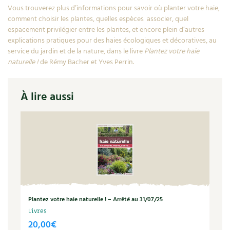
Vous trouverez plus d’informations pour savoir où planter votre haie,
comment choisir les plantes, quelles espèces associer, quel
espacement privilégier entre les plantes, et encore plein d’autres
explications pratiques pour des haies écologiques et décoratives, au
service du jardin et de la nature, dans le livre
Plantez votre haie
naturelle !
de Rémy Bacher et Yves Perrin.
À lire aussi
Plantez votre haie naturelle ! – Arrêté au 31/07/25
Livres
20,00
€