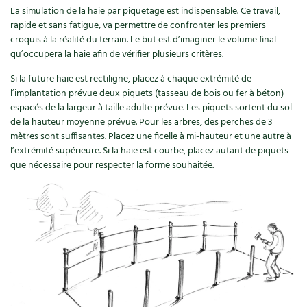
La simulation de la haie par piquetage est indispensable. Ce travail,
Recettes végétariennes et vegan
Trucs & astuces
rapide et sans fatigue, va permettre de confronter les premiers
croquis à la réalité du terrain. Le but est d’imaginer le volume final
Habitat écologique
qu’occupera la haie afin de vérifier plusieurs critères.
Expés
Si la future haie est rectiligne, placez à chaque extrémité de
Conception et gros oeuvre
Trocs & petites annonces
l’implantation prévue deux piquets (tasseau de bois ou fer à béton)
espacés de la largeur à taille adulte prévue. Les piquets sortent du sol
Matériaux écologiques
Appels à témoignage
de la hauteur moyenne prévue. Pour les arbres, des perches de 3
mètres sont suffisantes. Placez une ficelle à mi-hauteur et une autre à
Énergie
l’extrémité supérieure. Si la haie est courbe, placez autant de piquets
Bonnes adresses
que nécessaire pour respecter la forme souhaitée.
Gestion de l’eau
Liste des pépiniéristes
Entretien de la maison
Mieux consommer
Décoration et petit bricolage
Santé et bien-être