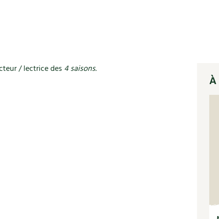
cteur / lectrice des
4 saisons.
À 