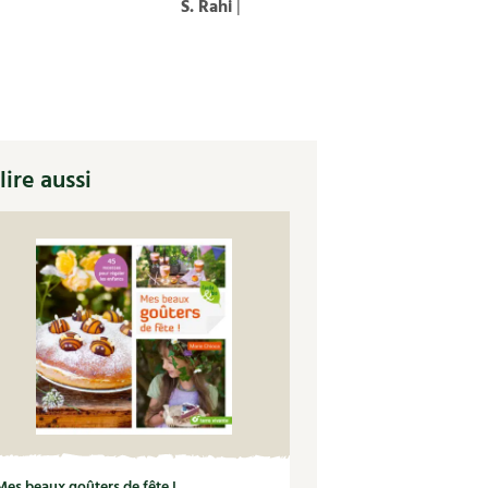
S. Rahi
|
lire aussi
Mes beaux goûters de fête !