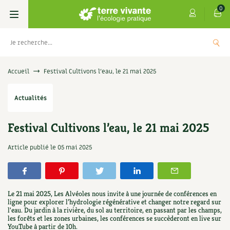
0
Livres
Accueil
Festival Cultivons l’eau, le 21 mai 2025
Permaculture, Jardin bio
Les 4 saisons
Actualités
Potager
S’abonner
Boutique
Festival Cultivons l’eau, le 21 mai 2025
Techniques de jardinage
Se réabonner
Graines, semences
Cartes cadeau
Article publié le
05 mai 2025
Les antisèches de Terre vivante : Les
tisanes qui soignent
Verger, arbres
Offrir un abonnement
Potagères
Centre Terre vivante
+
AJOUTER
9,90
€
Petit élevage
Les numéros
Aromatiques
Le 21 mai 2025, Les Alvéoles nous invite à une journée de conférences en
Découvrir le Centre
Infos & conseils
ligne pour explorer l’hydrologie régénérative et changer notre regard sur
l'eau. Du jardin à la rivière, du sol au territoire, en passant par les champs,
Aménagement jardin
4 saisons
Florales
les forêts et les zones urbaines, les conférences se succèderont en live sur
Visiter en famille, entre amis
Jardin bio
Parole libre
YouTube à partir de 10h.