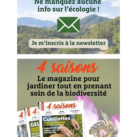
Carnets de saison
Compléments
Dossier
4 saisons
Actualités
Vidéos et podcasts
Conseils vidéo des
4 saisons
Secrets d’abonné
Tous au jardin ! avec Pascal
La vie secrète du jardin