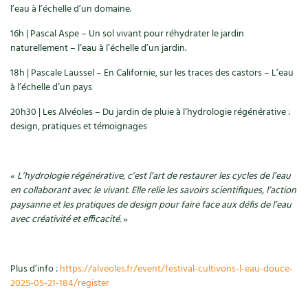
Accès
Bricolages au jardin
Les chroniques de Marie
l’eau à l’échelle d’un domaine.
Cuisine saine
Le magazine
Les 4 saisons
16h | Pascal Aspe – Un sol vivant pour réhydrater le jardin
Séjourner en Trièves
Outils et ustensiles du jardin
Forums
naturellement – l’eau à l’échelle d’un jardin.
Manger bio
Stages
Nous contacter
Biodiversité
Jardin bio
18h | Pascale Laussel – En Californie, sur les traces des castors – L’eau
à l’échelle d’un pays
Cures, régimes
Cartes cadeau
Ravageurs et maladies au jardin
Habitat écologique
20h30 | Les Alvéoles – Du jardin de pluie à l’hydrologie régénérative :
Dessert, Boulangerie
design, pratiques et témoignages
Petit élevage
Cuisine saine
Techniques, conservation, organisation
Cuisine saine
Soins naturels
«
L’hydrologie régénérative, c’est l’art de restaurer les cycles de l’eau
Agenda, calendrier
en collaborant avec le vivant. Elle relie les savoirs scientifiques, l’action
Alimentation et nutrition
Société et alternatives
paysanne et les pratiques de design pour faire face aux défis de l’eau
avec créativité et efficacité.
»
NOUVEAUTÉS
Recettes de printemps
Les 4 saisons
& vous
Feuilleter le catalogue
Recettes par type de plat
Questions à la rédaction
Plus d’info :
https://alveoles.fr/event/festival-cultivons-l-eau-douce-
2025-05-21-184/register
Recettes sans gluten
Entre abonné·es