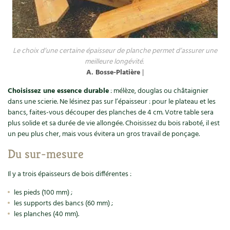
Recettes végétariennes et vegan
Trucs & astuces
Habitat écologique
Expés
Le choix d’une certaine épaisseur de planche permet d’assurer une
meilleure longévité.
Conception et gros oeuvre
Trocs & petites annonces
A. Bosse-Platière
|
Matériaux écologiques
Appels à témoignage
Choisissez une essence durable
: mélèze, douglas ou châtaignier
dans une scierie. Ne lésinez pas sur l’épaisseur : pour le plateau et les
Énergie
bancs, faites-vous découper des planches de 4 cm. Votre table sera
Bonnes adresses
plus solide et sa durée de vie allongée. Choisissez du bois raboté, il est
un peu plus cher, mais vous évitera un gros travail de ponçage.
Gestion de l’eau
Liste des pépiniéristes
Du sur-mesure
Entretien de la maison
Mieux consommer
Il y a trois épaisseurs de bois différentes :
Décoration et petit bricolage
les pieds (100 mm) ;
les supports des bancs (60 mm) ;
Santé et bien-être
les planches (40 mm).