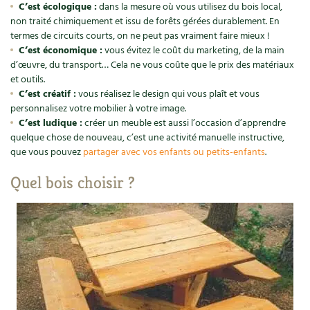
Accès
Bricolages au jardin
C’est écologique :
dans la mesure où vous utilisez du bois local,
Les chroniques de Marie
non traité chimiquement et issu de forêts gérées durablement. En
Cuisine saine
Le magazine
Les 4 saisons
termes de circuits courts, on ne peut pas vraiment faire mieux !
Séjourner en Trièves
Outils et ustensiles du jardin
Forums
C’est économique :
vous évitez le coût du marketing, de la main
Manger bio
Stages
d’œuvre, du transport… Cela ne vous coûte que le prix des matériaux
Nous contacter
Biodiversité
Jardin bio
et outils.
Cures, régimes
C’est créatif :
vous réalisez le design qui vous plaît et vous
Cartes cadeau
Ravageurs et maladies au jardin
Habitat écologique
personnalisez votre mobilier à votre image.
C’est ludique :
créer un meuble est aussi l’occasion d’apprendre
Dessert, Boulangerie
Petit élevage
quelque chose de nouveau, c’est une activité manuelle instructive,
Cuisine saine
que vous pouvez
partager avec vos enfants ou petits-enfants
.
Techniques, conservation, organisation
Cuisine saine
Soins naturels
Quel bois choisir ?
Agenda, calendrier
Alimentation et nutrition
Société et alternatives
NOUVEAUTÉS
Recettes de printemps
Les 4 saisons
& vous
Feuilleter le catalogue
Recettes par type de plat
Questions à la rédaction
Recettes sans gluten
Entre abonné·es