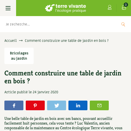
0
Livres
Accueil
Comment construire une table de jardin en bois ?
Permaculture, Jardin bio
Bricolages
Les 4 saisons
au jardin
Potager
S’abonner
Boutique
Comment construire une table de jardin
en bois ?
Techniques de jardinage
Se réabonner
Graines, semences
Cartes cadeau
s
Don pour soutenir Terre vivante
Article publié le
24 janvier 2020
Verger, arbres
Offrir un abonnement
Potagères
Centre Terre vivante
+
AJOUTE
5,00
€
TER
Petit élevage
Les numéros
Aromatiques
Découvrir le Centre
Infos & conseils
Une belle table de jardin en bois avec ses bancs, pouvant accueillir
Aménagement jardin
4 saisons
facilement huit personnes, cela vous tente ? Luc Valentin, ancien
Florales
Visiter en famille, entre amis
Jardin bio
Parole libre
responsable de la maintenance au Centre écologique Terre vivante, vous