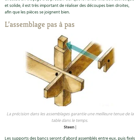
et solide, il est très important de réaliser des découpes bien droites,
Carnets de saison
afin que les pièces se joignent bien.
L’assemblage pas à pas
Compléments
Dossier
4 saisons
Actualités
Vidéos et podcasts
Conseils vidéo des
4 saisons
Secrets d’abonné
Tous au jardin ! avec Pascal
La précision dans les assemblages garantie une meilleure tenue de la
table dans le temps.
La vie secrète du jardin
Steen
|
Les supports des bancs seront d’abord assemblés entre eux, puis fixés