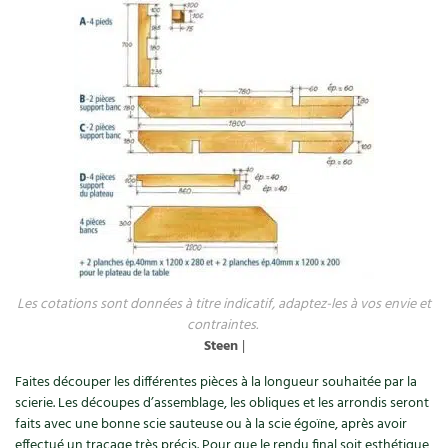
Les plantes et leurs vertus
Soins et cosmétiques au naturel
Société et alternatives
Vivre l’écologie
Protéger la nature
Autonomie
Enfants
Les cotations sont données à titre indicatif, adaptez-les à vos envie et
contraintes.
Actions pour la planète
Steen
|
Les 4 saisons
Faites découper les différentes pièces à la longueur souhaitée par la
scierie. Les découpes d’assemblage, les obliques et les arrondis seront
faits avec une bonne scie sauteuse ou à la scie égoïne, après avoir
Archives
effectué un traçage très précis. Pour que le rendu final soit esthétique