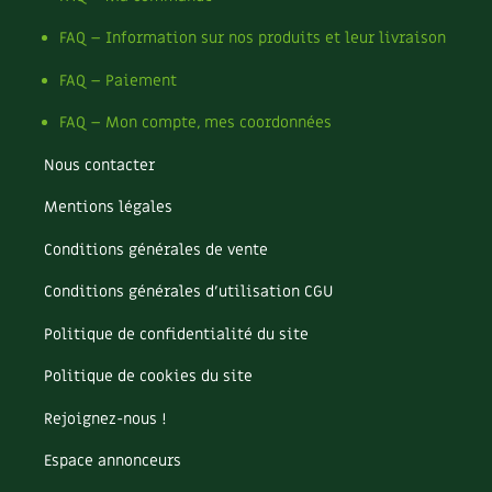
Les sons des poules
Secrets d'abonné
Carnets de saison
FAQ – Information sur nos produits et leur livraison
Astuces de jardinier
Autonomie et permaculture avec David
Compléments
FAQ – Paiement
L'autonomie au jardin en 12 leçons
FAQ – Mon compte, mes coordonnées
Tous au jardin ! | RCF
Dossier
4 saisons
Nous contacter
Actualités
Mentions légales
Vidéos et podcasts
Conditions générales de vente
Conseils vidéo des
4 saisons
Conditions générales d’utilisation CGU
Politique de confidentialité du site
Secrets d’abonné
Politique de cookies du site
Tous au jardin ! avec Pascal
Rejoignez-nous !
La vie secrète du jardin
Espace annonceurs