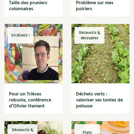
BD : La folle histoire des plantes
Taille des pruniers
Problème sur mes
Cuisine saine
colonnaires
poiriers
Décoration
Dessert
DIY
Eau
Découvrir &
En direct !
Énergie
décrypter
Enfants
Expérimentation
Fleur
Jardin bio
Légumes
Légumineuse
Macérat
Pour un Trièves
Déchets verts :
Maïs doux
robuste, conférence
valoriser ses tontes de
Maison saine
d’Olivier Hamant
pelouse
Mal de gorge
Maladie
Mare
Découvrir &
Marie Chioca
Plats