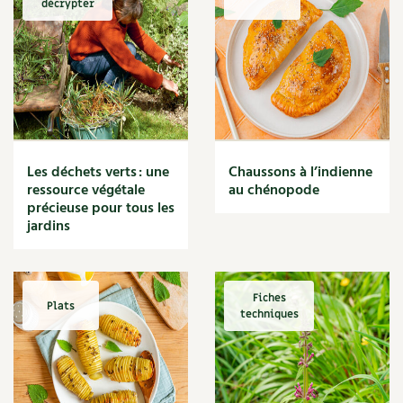
décrypter
Marmite
Massage
Matériaux
Maux
Méditerranéen
Menace
Mésange
Microflore
Les déchets verts : une
Chaussons à l’indienne
Migraine
ressource végétale
au chénopode
précieuse pour tous les
Mode de culture
jardins
Montagne
Mousse
Moutarde
Multiplication
Fiches
Plats
techniques
Mûre
Muret
Muscade
Musique