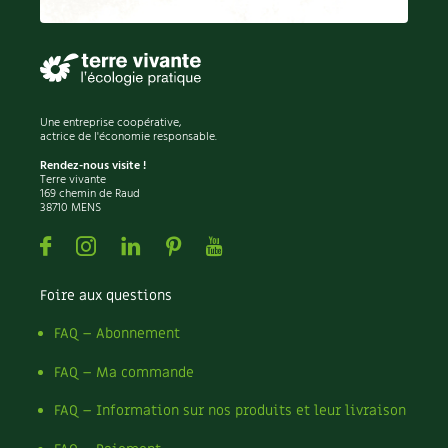
Permaculture
Persil
Pesticides
Petits pois
Piment
Une entreprise coopérative,
Pissenlit
actrice de l'économie responsable.
Pizza
Rendez-nous visite !
Terre vivante
Plantes
169 chemin de Raud
38710 MENS
Plantes d'extérieur
Plantes d'intérieur
Facebook
Instagram
Linkedin
Pinterest
Youtube
Plantes médicinales
Plantes sauvages
Foire aux questions
Plants
Plastique
FAQ – Abonnement
Plat
FAQ – Ma commande
Poireau
Pollinisation
FAQ – Information sur nos produits et leur livraison
Pollution