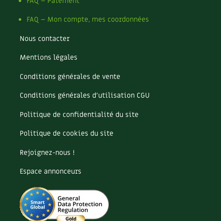
Pomme
FAQ – Paiement
Pomme de terre
FAQ – Mon compte, mes coordonnées
Potager
Potager en lasagnes
Nous contacter
Potimarron
Mentions légales
Poules
Prairie fleurie
Conditions générales de vente
Productif
Purin
Conditions générales d’utilisation CGU
Ravageur
Politique de confidentialité du site
Recette
Récup'
Politique de cookies du site
Recyclage
Rejoignez-nous !
Réparation
Reproduction
Espace annonceurs
Restauration
Rocaille
Ronce (ou mûre de jardin)
Roquette