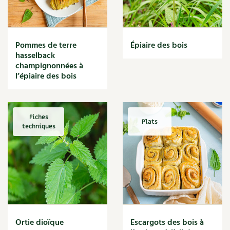
Narcisse
Nature
Nettoyage
Nettoyant
Pommes de terre
Épiaire des bois
Nichoir
hasselback
Noisette
champignonnées à
Noix
l’épiaire des bois
Noix de coco
Nourriture
Nuisibles
Fiches
Plats
Numérique
techniques
Nutriments
Observation
Œuf
Oignon
Oiseaux
Olivier
Optimisation
Ortie dioïque
Escargots des bois à
Optimiser l'espace