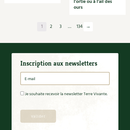
l’ortie ou à l’ail des
Orange
ours
Origan
Ornement
Outil
1
2
3
…
134
→
Outils
Paillage
Paille
Panais
Papier
Inscription aux newsletters
Parasite
Partenariat
Participatif
Patate douce
Pâte
Je souhaite recevoir la newsletter Terre Vivante.
Pâtisson
Patrimoine
Pêche
Pelouse
Pépinières