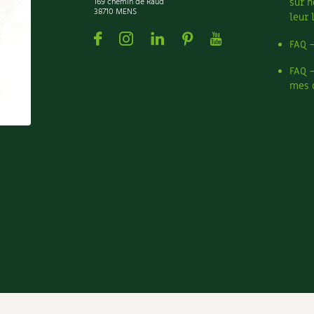
169 chemin de Raud
sur n
38710 MENS
leur 
Facebook
Instagram
Linkedin
Pinterest
Youtube
FAQ 
FAQ 
mes 