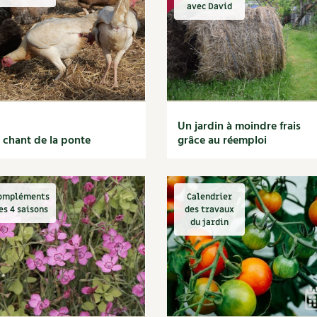
Autonomie
NOUVEAUTÉ
nception et gros oeuvre
avec David
tériaux écologiques
Société, engagement
Enfants
Feuilleter l
ergie
stion de l’eau
Actions pour la planète
tretien de la maison
coration et petit bricolage
Un jardin à moindre frais
 chant de la ponte
grâce au réemploi
ompléments
Calendrier
es 4 saisons
des travaux
du jardin