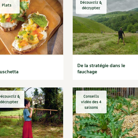
Découvrir &
Plats
décrypter
De la stratégie dans le
uschetta
fauchage
écouvrir &
Conseils
décrypter
vidéo des 4
saisons