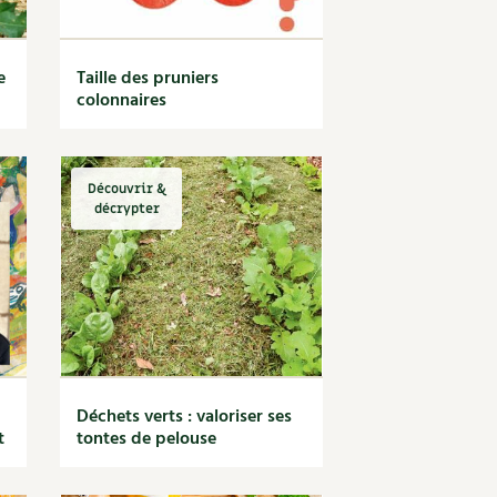
e
Taille des pruniers
colonnaires
Découvrir &
décrypter
Déchets verts : valoriser ses
t
tontes de pelouse