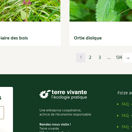
iaire des bois
Ortie dioïque
1
2
3
…
134
→
Foire a
s
FAQ 
Une entreprise coopérative,
actrice de l'économie responsable.
FAQ 
Rendez-nous visite !
FAQ 
Terre vivante