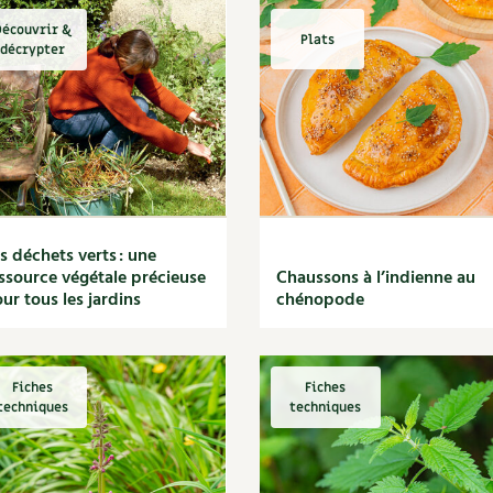
écouvrir &
Plats
décrypter
s déchets verts : une
ssource végétale précieuse
Chaussons à l’indienne au
ur tous les jardins
chénopode
Fiches
Fiches
techniques
techniques