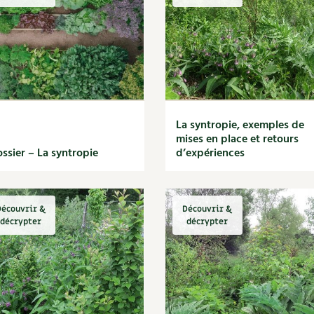
Autonomie
NOUVEAUTÉ
nception et gros oeuvre
tériaux écologiques
Société, engagement
Enfants
Feuilleter l
ergie
stion de l’eau
Actions pour la planète
tretien de la maison
coration et petit bricolage
La syntropie, exemples de
mises en place et retours
ssier – La syntropie
d’expériences
écouvrir &
Découvrir &
décrypter
décrypter