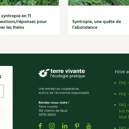
 syntropie en 11
estions/réponses pour
Syntropie, une quête de
ver les freins
l’abondance
Foire a
s
FAQ 
Une entreprise coopérative,
actrice de l'économie responsable.
FAQ 
Rendez-nous visite !
FAQ 
Terre vivante
169 chemin de Raud
sur n
38710 MENS
leur 
Facebook
Instagram
Linkedin
Pinterest
Youtube
FAQ 