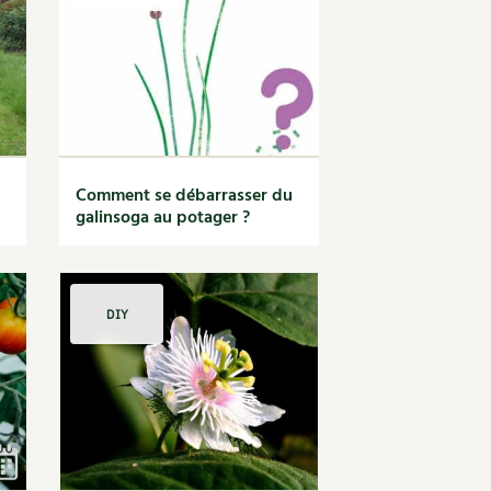
S
Vidéos et podcasts
Conseils vidéo des
4 saisons
e catalogue
Secrets d’abonné
Tous au jardin ! avec Pascal
La vie secrète du jardin
Comment se débarrasser du
BD : La folle histoire des plantes
galinsoga au potager ?
DIY