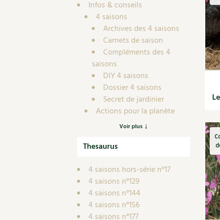
Nouvelles sur le jardin et l’écologie
Biodiversité
Co
Infos & conseils
Jardiner en ville
4 saisons
Autonomie, bricolage
Ma
Ornement et aménagement du jardin
Archives des 4 saisons
Prenez-en de la graine !
Én
Bricolages au jardin
Carnets de saison
Ge
Compléments des 4
Outils et ustensiles du jardin
Les chroniques de Marie
saisons
En
Biodiversité
DIY 4 saisons
Dé
Ravageurs et maladies au jardin
Dossier 4 saisons
Le
Secret de jardinier
Petit élevage
Actions pour la planète
Actualités
Voir plus
Article scientifique
C
Thesaurus
Autonomie
d
Cuisine saine
4 saisons hors-série n°17
Alimentation et nutrition
4 saisons n°129
Recettes de saisons
4 saisons n°144
Recettes d'automne
4 saisons n°156
Recettes d'été
4 saisons n°177
Recettes d'hiver