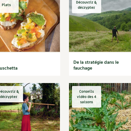
Découvrir &
Plats
décrypter
De la stratégie dans le
uschetta
fauchage
écouvrir &
Conseils
décrypter
vidéo des 4
saisons