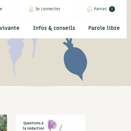
he
Se connecter
Panier
0
Adresse email
 vivante
Infos & conseils
Parole libre
Mot de passe
e
ductions
Les 4 saisons
Infos pratiques
Bonnes adresses
Mot de passe oublié?
alendrier
Archives
Horaires, tarifs, restauration
Liste des pépiniéristes
Créer un compte
Carnets de saison
Accès
Mieux consommer
ngerie
ine
Compléments
Les 4 saisons
Séjourner en Trièves
Don pour soutenir Terre vivante
servation, organisation
Dossier
Nous contacter
4 saisons
+
AJOUTER
5,00
€
endrier
cadeau
Actualités
Questions à
la rédaction