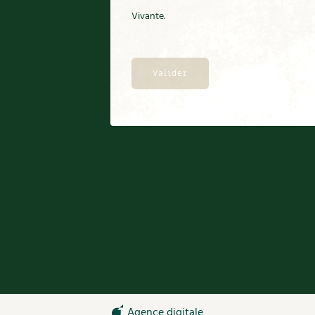
Condiment
Vivante.
Conservation
Cuisine saine
Décoration
Dessert
DIY
Eau
Énergie
Enfants
Expérimentation
Fleur
Jardin bio
Légumes
Légumineuse
Macérat
Maïs doux
Maison saine
Mal de gorge
Maladie
Agence digitale