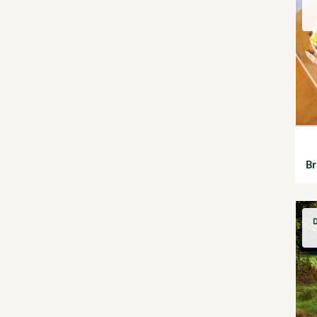
4 saisons n°227
Habitat écologique
4 saisons n°228
Conception et gros
4 saisons n°229
oeuvre
4 saisons n°230
Décoration et petit
4 saisons n°231
bricolage
4 saisons n°232
Énergie
4 saisons n°233
Économies d'énergie
4 saisons n°234
Énergies renouvelables
4 saisons n°235
Entretien de la maison
4 saisons n°236
Gestion de l'eau
Br
4 saisons n°237
Maison saine
4 saisons n°238
Matériaux écologiques
4 saisons n°239
Construction
4 saisons n°240
Finitions
D
4 saisons n°241
Isolation
4 saisons n°242
Jardin bio
4 saisons n°243
Biodiversité
4 saisons n°244
Bricolages au jardin
4 saisons n°245
Calendrier des travaux du