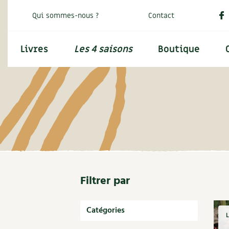
Qui sommes-nous ?
Contact
Livres
Les 4 saisons
Boutique
Les 4 Saisons
Permaculture, Jardin bio
S’abonner
Graines, semences
Découvrir le Centre
Jardin bio
La tribune
Cu
Potager
Potagères
Calendrier des travaux du jardin
Édito des
4 saisons
Al
Se réabonner
Visiter en famille, entre amis
Techniques de jardinage
Aromatiques
Carte climatique
Manifeste pour la planète
Re
Programme 2026 du Centre Terre vivante
Verger, arbres
Florales
Calendrier lunaire
Champs d’action – le podcast
Re
Offrir un abonnement
Avec les enfants
Petit élevage
Médicinales
Potager
Table ronde jardinière
Re
Filtrer par
Originales
Verger
En direct !
Re
Aménagement jardin
Kits de jardinage
Permaculture et syntropie
Débat d’experts
Catégories
Ha
Ornement
L
Cultiver sous serre