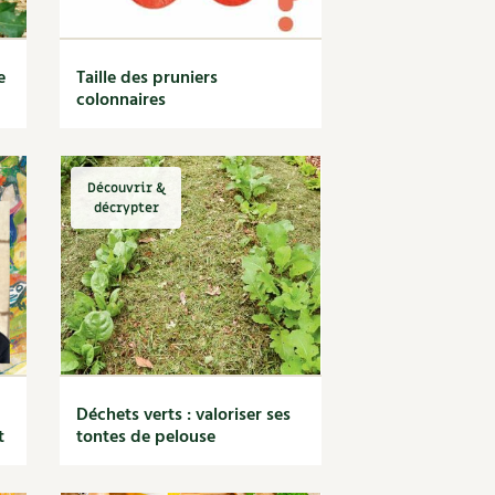
e
Taille des pruniers
colonnaires
Découvrir &
décrypter
Déchets verts : valoriser ses
t
tontes de pelouse