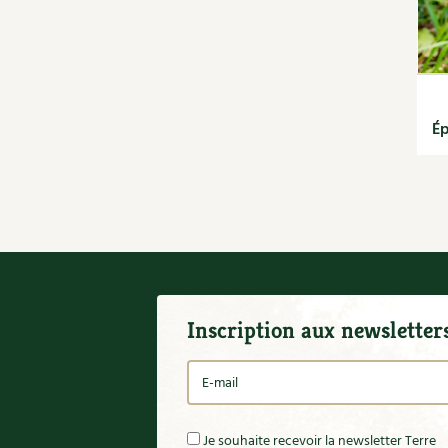
Alain Pontoppidan
saisons
Alimentation
Jardiner avec les enfants |
Amandine Geers
RCF
Aménagement jardin
La vie secrète du jardin
Apéritif
Le conseil "express" des 4
Arbre
saisons
Ép
Aromathérapie
Les sons des poules
Autonomie
Secrets d'abonné
Bases
Astuces de jardinier
Bébé
Autonomie et
Bien-être
permaculture avec David
Biodiversité
L'autonomie au jardin
Boisson
en 12 leçons
Bricolage
Tous au jardin ! | RCF
Inscription aux newsletter
Céréales
Champignon
Christine Cieur
Climat
Compost
Je souhaite recevoir la newsletter Terre