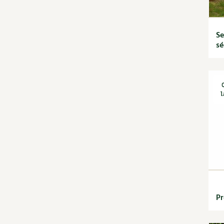
4 saisons n°246
jardin
4 saisons n°247
Calendrier lunaire
4 saisons n°248
Carte climatique
Se
4 saisons n°249
Cultiver sous serre
sé
4 saisons n°250
Fiches techniques
4 saisons n°251
Focus sur...
4 saisons n°252
Jardiner en ville
4 saisons n°253
Ornement et
l
4 saisons n°254
aménagement du jardin
4 saisons n°255
Outils et ustensiles du
4 saisons n°256
jardin
4 saisons n°257
Permaculture et
4 saisons n°258
syntropie
4 saisons n°259
Petit élevage
4 saisons n°260
Potager
4 saisons n°261
Améliorer le sol
4 saisons n°262
Cultiver les légumes,
Pr
4 saisons n°263
aromatiques et
4 saisons n°264
condimentaires