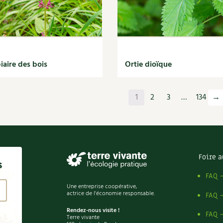
iaire des bois
Ortie dioïque
1
2
3
…
134
→
Foire a
s
FAQ 
Une entreprise coopérative,
actrice de l'économie responsable.
FAQ 
Rendez-nous visite !
FAQ 
Terre vivante