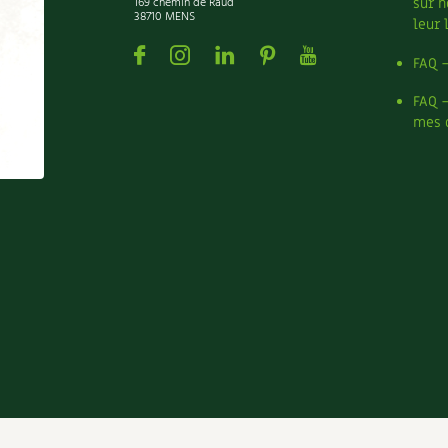
169 chemin de Raud
sur n
38710 MENS
leur 
Facebook
Instagram
Linkedin
Pinterest
Youtube
FAQ 
FAQ 
mes 