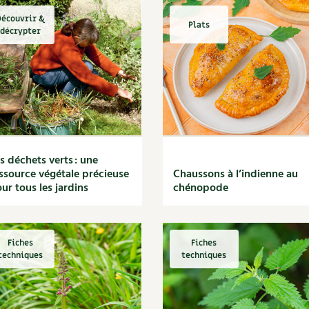
écouvrir &
Plats
décrypter
s déchets verts : une
ssource végétale précieuse
Chaussons à l’indienne au
ur tous les jardins
chénopode
Fiches
Fiches
techniques
techniques