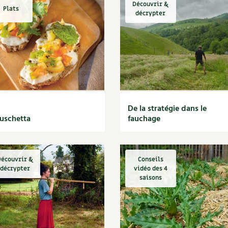
Découvrir &
Plats
décrypter
De la stratégie dans le
uschetta
fauchage
écouvrir &
Conseils
décrypter
vidéo des 4
saisons