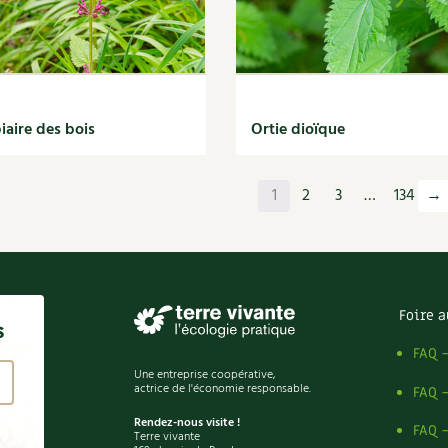
iaire des bois
Ortie dioïque
1
2
3
…
134
→
Foire a
s
FAQ 
Une entreprise coopérative,
actrice de l'économie responsable.
FAQ 
Rendez-nous visite !
FAQ 
Terre vivante