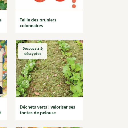
e
Taille des pruniers
colonnaires
Découvrir &
décrypter
Déchets verts : valoriser ses
t
tontes de pelouse