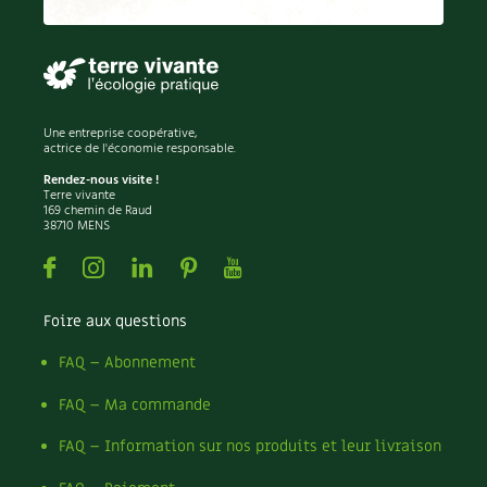
Permaculture
Persil
Pesticides
Petits pois
Piment
Une entreprise coopérative,
Pissenlit
actrice de l'économie responsable.
Pizza
Rendez-nous visite !
Terre vivante
Plantes
169 chemin de Raud
38710 MENS
Plantes d'extérieur
Plantes d'intérieur
Facebook
Instagram
Linkedin
Pinterest
Youtube
Plantes médicinales
Plantes sauvages
Foire aux questions
Plants
Plastique
FAQ – Abonnement
Plat
FAQ – Ma commande
Poireau
Pollinisation
FAQ – Information sur nos produits et leur livraison
Pollution