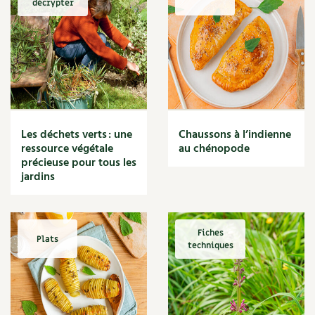
décrypter
Marmite
Massage
Matériaux
Maux
Méditerranéen
Menace
Mésange
Microflore
Les déchets verts : une
Chaussons à l’indienne
Migraine
ressource végétale
au chénopode
précieuse pour tous les
Mode de culture
jardins
Montagne
Mousse
Moutarde
Multiplication
Fiches
Plats
techniques
Mûre
Muret
Muscade
Musique