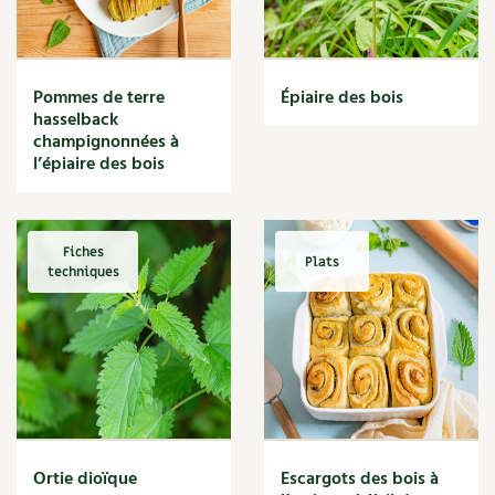
Narcisse
Nature
Nettoyage
Nettoyant
Pommes de terre
Épiaire des bois
Nichoir
hasselback
Noisette
champignonnées à
Noix
l’épiaire des bois
Noix de coco
Nourriture
Nuisibles
Fiches
Plats
Numérique
techniques
Nutriments
Observation
Œuf
Oignon
Oiseaux
Olivier
Optimisation
Ortie dioïque
Escargots des bois à
Optimiser l'espace