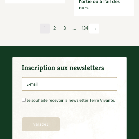
l’ortie ou à l’ail des
Orange
ours
Origan
Ornement
Outil
1
2
3
…
134
→
Outils
Paillage
Paille
Panais
Papier
Inscription aux newsletters
Parasite
Partenariat
Participatif
Patate douce
Pâte
Je souhaite recevoir la newsletter Terre Vivante.
Pâtisson
Patrimoine
Pêche
Pelouse
Pépinières