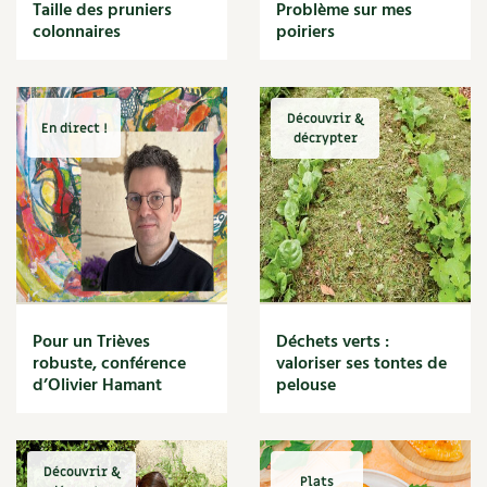
BD : La folle histoire des plantes
Taille des pruniers
Problème sur mes
Cuisine saine
colonnaires
poiriers
Décoration
Dessert
DIY
Eau
Découvrir &
En direct !
Énergie
décrypter
Enfants
Expérimentation
Fleur
Jardin bio
Légumes
Légumineuse
Macérat
Pour un Trièves
Déchets verts :
Maïs doux
robuste, conférence
valoriser ses tontes de
Maison saine
d’Olivier Hamant
pelouse
Mal de gorge
Maladie
Mare
Découvrir &
Marie Chioca
Plats