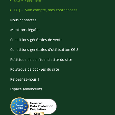
Pomme
FAQ – Paiement
Pomme de terre
FAQ – Mon compte, mes coordonnées
Potager
Potager en lasagnes
Nous contacter
Potimarron
Mentions légales
Poules
Prairie fleurie
Conditions générales de vente
Productif
Purin
Conditions générales d’utilisation CGU
Ravageur
Politique de confidentialité du site
Recette
Récup'
Politique de cookies du site
Recyclage
Rejoignez-nous !
Réparation
Reproduction
Espace annonceurs
Restauration
Rocaille
Ronce (ou mûre de jardin)
Roquette