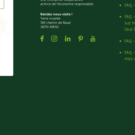
actrice de l'économie responsable.
FAQ 
Rendez-nous visite !
FAQ 
Terre vivante
169 chemin de Raud
sur n
38710 MENS
leur 
Facebook
Instagram
Linkedin
Pinterest
Youtube
FAQ 
FAQ 
mes 