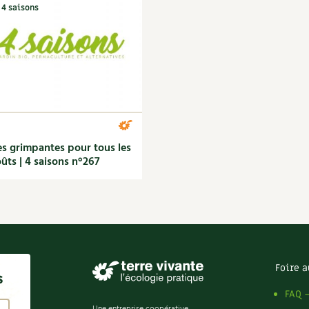
4 saisons
s grimpantes pour tous les
ûts | 4 saisons n°267
Foire a
s
FAQ 
Une entreprise coopérative,