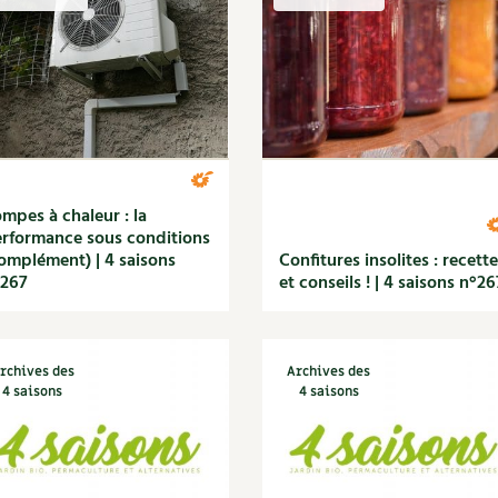
Autonomie
NOUVEAUTÉ
nception et gros oeuvre
tériaux écologiques
Société, engagement
Enfants
Feuilleter l
ergie
stion de l’eau
Actions pour la planète
tretien de la maison
coration et petit bricolage
mpes à chaleur : la
rformance sous conditions
omplément) | 4 saisons
Confitures insolites : recett
°267
et conseils ! | 4 saisons n°26
rchives des
Archives des
4 saisons
4 saisons