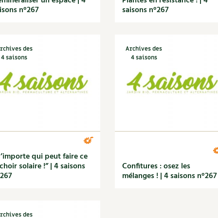
minéraliser un espace | 4
Plantes en résistance ! | 4
isons n°267
saisons n°267
rchives des
Archives des
4 saisons
4 saisons
’importe qui peut faire ce
choir solaire !” | 4 saisons
Confitures : osez les
°267
mélanges ! | 4 saisons n°267
rchives des