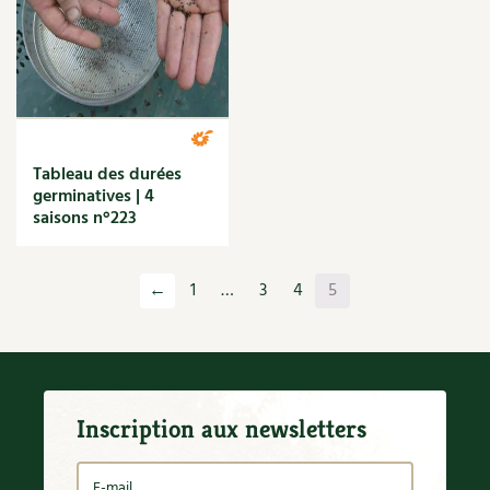
Tableau des durées
germinatives | 4
saisons n°223
←
1
…
3
4
5
Inscription aux newsletters