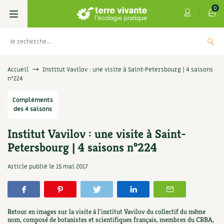
0
Livres
Accueil
Institut Vavilov : une visite à Saint-Petersbourg | 4 saisons
n°224
Permaculture, Jardin bio
Les 4 saisons
Compléments
des 4 saisons
Potager
S’abonner
Boutique
Institut Vavilov : une visite à Saint-
Techniques de jardinage
Se réabonner
Graines, semences
Cartes cadeau
Petersbourg | 4 saisons n°224
hes de Terre vivante : Les
Don pour sou
i soignent
Verger, arbres
Offrir un abonnement
Potagères
Centre Terre vivante
Article publié le
15 mai 2017
5,00
€
+
AJOUTER
Petit élevage
Les numéros
Aromatiques
Découvrir le Centre
Infos & conseils
Aménagement jardin
4 saisons
Retour en images sur la visite à l'institut Vavilov du collectif du même
Florales
Visiter en famille, entre amis
Jardin bio
Parole libre
nom, composé de botanistes et scientifiques français, membres du CRBA,