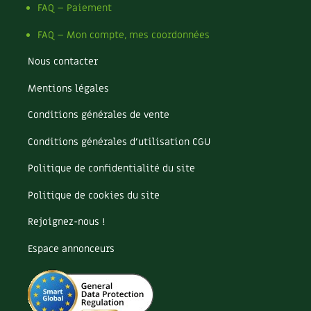
Les plantes et leurs vertus
FAQ – Paiement
FAQ – Mon compte, mes coordonnées
Soins et cosmétiques au naturel
Nous contacter
Société et alternatives
Mentions légales
Vivre l’écologie
Conditions générales de vente
Protéger la nature
Conditions générales d’utilisation CGU
Autonomie
Politique de confidentialité du site
Politique de cookies du site
Enfants
Rejoignez-nous !
Actions pour la planète
Espace annonceurs
Les 4 saisons
Archives