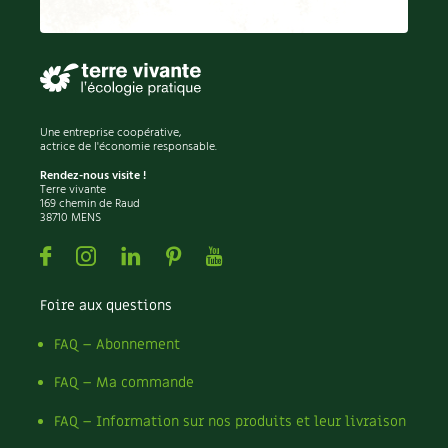
Recettes végétariennes et vegan
Trucs & astuces
Habitat écologique
Expés
Conception et gros oeuvre
Trocs & petites annonces
Une entreprise coopérative,
actrice de l'économie responsable.
Matériaux écologiques
Appels à témoignage
Rendez-nous visite !
Terre vivante
169 chemin de Raud
Énergie
38710 MENS
Bonnes adresses
Facebook
Instagram
Linkedin
Pinterest
Youtube
Gestion de l’eau
Liste des pépiniéristes
Foire aux questions
Entretien de la maison
Mieux consommer
FAQ – Abonnement
Décoration et petit bricolage
FAQ – Ma commande
Santé et bien-être
FAQ – Information sur nos produits et leur livraison