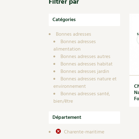
Filtrer par
Nouvelles sur le jardin et l’écologie
Biodiversité
Co
Jardiner en ville
Autonomie, bricolage
Ma
Ornement et aménagement du jardin
Catégories
Prenez-en de la graine !
Én
Bricolages au jardin
Ge
Outils et ustensiles du jardin
Bonnes adresses
s
Les chroniques de Marie
Bonnes adresses
En
Biodiversité
alimentation
Dé
Ravageurs et maladies au jardin
Bonnes adresses autres
Petit élevage
Bonnes adresses habitat
Bonnes adresses jardin
Bonnes adresses nature et
environnement
CN
Na
Bonnes adresses santé,
Fo
bien/être
Département
Charente-maritime