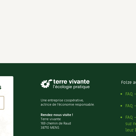
Foire a
s
FAQ 
Une entreprise coopérative,
actrice de l'économie responsable.
FAQ 
Rendez-nous visite !
FAQ 
Terre vivante
169 chemin de Raud
sur n
38710 MENS
leur 