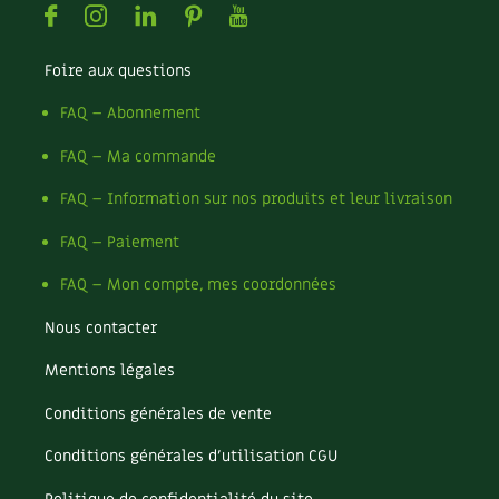
Facebook
Instagram
Linkedin
Pinterest
Youtube
Recettes végétariennes et vegan
Trucs & astuces
Foire aux questions
Habitat écologique
Expés
FAQ – Abonnement
Conception et gros oeuvre
Trocs & petites annonces
FAQ – Ma commande
Matériaux écologiques
Appels à témoignage
FAQ – Information sur nos produits et leur livraison
Énergie
FAQ – Paiement
Bonnes adresses
FAQ – Mon compte, mes coordonnées
Gestion de l’eau
Liste des pépiniéristes
Nous contacter
Entretien de la maison
Mieux consommer
Mentions légales
Décoration et petit bricolage
Conditions générales de vente
Santé et bien-être
Conditions générales d’utilisation CGU